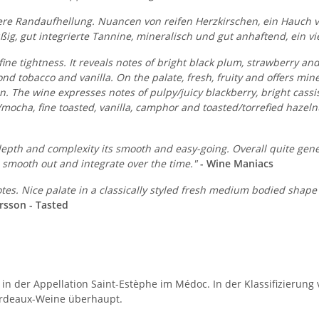
eitere Randaufhellung. Nuancen von reifen Herzkirschen, ein Hauch 
üßig, gut integrierte Tannine, mineralisch und gut anhaftend, ein vi
fine tightness. It reveals notes of bright black plum, strawberry an
ond tobacco and vanilla. On the palate, fresh, fruity and offers mine
on. The wine expresses notes of pulpy/juicy blackberry, bright cass
/mocha, fine toasted, vanilla, camphor and toasted/torrefied hazeln
 depth and complexity its smooth and easy-going. Overall quite gene
ll smooth out and integrate over the time."
- Wine Maniacs
notes. Nice palate in a classically styled fresh medium bodied shap
rsson - Tasted
in der Appellation Saint-Estèphe im Médoc. In der Klassifizierung
ordeaux-Weine überhaupt.