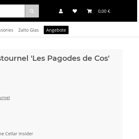
0,00 €
ssories
Zalto Glas
Angebote
tournel 'Les Pagodes de Cos'
urnel
ne Cellar Insider