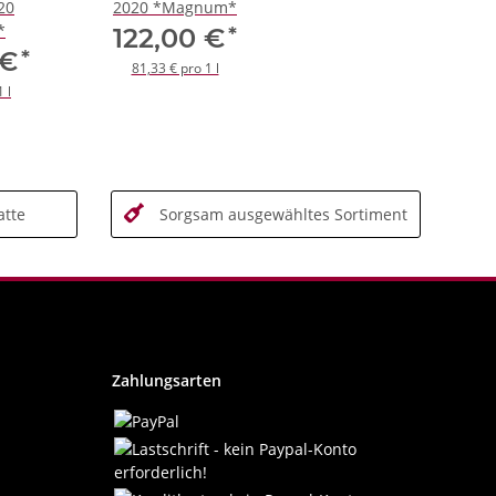
20
2020 *Magnum*
*
*
122,00 €
*
 €
81,33 € pro 1 l
 l
tte
Sorgsam ausgewähltes Sortiment
Zahlungsarten