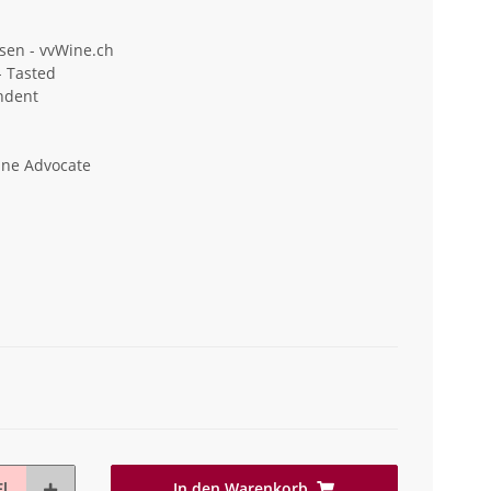
sen - vvWine.ch
- Tasted
ndent
ine Advocate
In den Warenkorb
l.