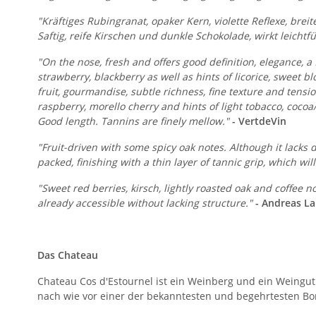
"Kräftiges Rubingranat, opaker Kern, violette Reflexe, br
Saftig, reife Kirschen und dunkle Schokolade, wirkt leichtf
"On the nose, fresh and offers good definition, elegance, a 
strawberry, blackberry as well as hints of licorice, sweet bl
fruit, gourmandise, subtle richness, fine texture and tensi
raspberry, morello cherry and hints of light tobacco, cocoa
Good length. Tannins are finely mellow."
- VertdeVin
"Fruit-driven with some spicy oak notes. Although it lacks
packed, finishing with a thin layer of tannic grip, which wi
"Sweet red berries, kirsch, lightly roasted oak and coffee 
already accessible without lacking structure."
- Andreas La
Das Chateau
Chateau Cos d'Estournel ist ein Weinberg und ein Weingut 
nach wie vor einer der bekanntesten und begehrtesten B