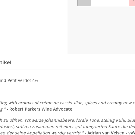
tikel
nd Petit Verdot 4%
ng with aromas of crème de cassis, lilac, spices and creamy new oak
g."
- Robert Parkers Wine Advocate
h zu öffnen, schwarze Johannisbeere, forale Töne, steinig Kühl, Blu
 dosiert, stützen zusammen mit einer gut integrierten Säure die del
, der seine Appellation würdig vertritt."
- Adrian van Velsen - vv