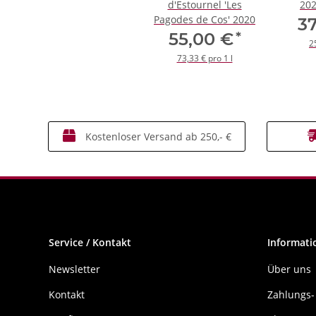
d'Estournel 'Les
20
Pagodes de Cos' 2020
3
*
55,00 €
2
73,33 € pro 1 l
Kostenloser Versand ab 250,- €
Service / Kontakt
Informati
Newsletter
Über uns
Kontakt
Zahlungs-