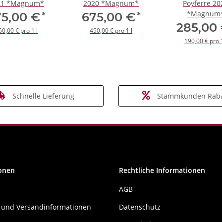
21 *Magnum*
2020 *Magnum*
Poyferre 20
*Magnum
*
*
75,00 €
675,00 €
285,00
50,00 € pro 1 l
450,00 € pro 1 l
190,00 € pro 1
Schnelle Lieferung
Stammkunden Raba
onen
Rechtliche Informationen
AGB
 und Versandinformationen
Datenschutz