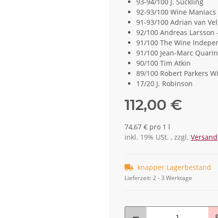
93-94/100 J. Suckling
92-93/100 Wine Maniacs
91-93/100 Adrian van Vel
92/100 Andreas Larsson 
91/100 The Wine Indepe
91/100 Jean-Marc Quarin
90/100 Tim Atkin
89/100 Robert Parkers W
17/20 J. Robinson
112,00 €
74,67 € pro 1 l
inkl. 19% USt. , zzgl.
Versand
knapper Lagerbestand
Lieferzeit:
2 - 3 Werktage
F