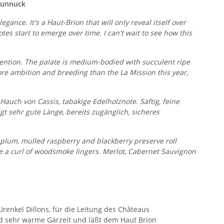
Dunnuck
gance. It's a Haut-Brion that will only reveal itself over
s start to emerge over time. I can't wait to see how this
tention. The palate is medium-bodied with succulent ripe
more ambition and breeding than the La Mission this year,
auch von Cassis, tabakige Edelholznote. Saftig, feine
gt sehr gute Länge, bereits zugänglich, sicheres
ed plum, mulled raspberry and blackberry preserve roll
e a curl of woodsmoke lingers. Merlot, Cabernet Sauvignon
Urenkel Dillons, für die Leitung des Châteaus
nd sehr warme Gärzeit und läßt dem Haut Brion