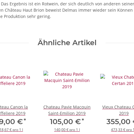
 Das Ergebnis ist ein Rotwein, der sich deutlich von anderen seiner
en Château Haut Brion beweist Delmas immer wieder sein Können 
die Produktion sehr gering.
Ähnliche Artikel
teau Canon la
Chateau Pavie Macquin
Vieux Chateau 
ffeliere 2019
Saint-Emilion 2019
2019
*
*
9,00 €
105,00 €
355,00
18,67 € pro 1 l
140,00 € pro 1 l
473,33 € pro 1