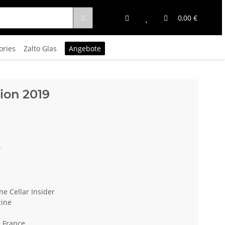
0,00 €
ories
Zalto Glas
Angebote
ion 2019
n
ne Cellar Insider
zine
e France