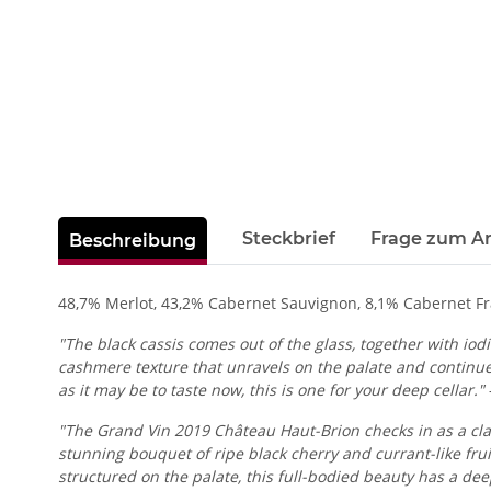
weitere Registerkarten anzeigen
Steckbrief
Frage zum Ar
Beschreibung
48,7% Merlot, 43,2% Cabernet Sauvignon, 8,1% Cabernet Fr
"The black cassis comes out of the glass, together with io
cashmere texture that unravels on the palate and continues 
as it may be to taste now, this is one for your deep cellar."
"The Grand Vin 2019 Château Haut-Brion checks in as a cla
stunning bouquet of ripe black cherry and currant-like fruit
structured on the palate, this full-bodied beauty has a dee