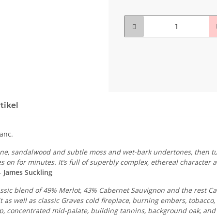
tikel
anc.
dine, sandalwood and subtle moss and wet-bark undertones, then tur
on for minutes. It’s full of superbly complex, ethereal character a
-
James Suckling
ssic blend of 49% Merlot, 43% Cabernet Sauvignon and the rest Cab
 as well as classic Graves cold fireplace, burning embers, tobacco, 
p, concentrated mid-palate, building tannins, background oak, and a 