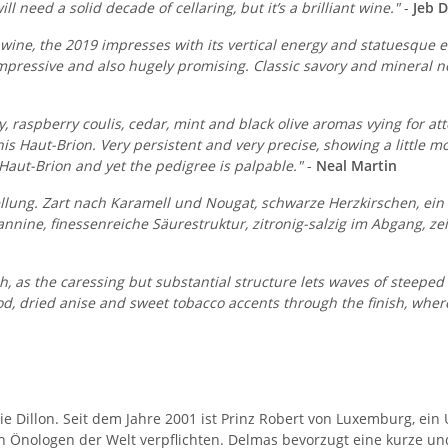
ll need a solid decade of cellaring, but it’s a brilliant wine."
-
Jeb 
 wine, the 2019 impresses with its vertical energy and statuesque ele
ressive and also hugely promising. Classic savory and mineral note
 raspberry coulis, cedar, mint and black olive aromas vying for at
his Haut-Brion. Very persistent and very precise, showing a little 
 Haut-Brion and yet the pedigree is palpable."
-
Neal Martin
llung. Zart nach Karamell und Nougat, schwarze Herzkirschen, ein H
ine, finessenreiche Säurestruktur, zitronig-salzig im Abgang, zei
ish, as the caressing but substantial structure lets waves of steep
d, dried anise and sweet tobacco accents through the finish, wher
e Dillon. Seit dem Jahre 2001 ist Prinz Robert von Luxemburg, ein 
en Önologen der Welt verpflichten. Delmas bevorzugt eine kurze u