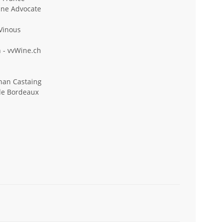
ine Advocate
 Vinous
 - vvWine.ch
han Castaing
ide Bordeaux