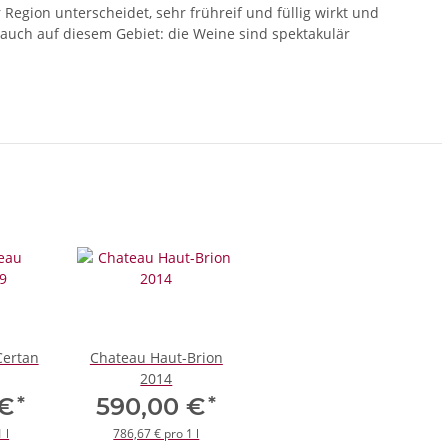
 Region unterscheidet, sehr frühreif und füllig wirkt und
auch auf diesem Gebiet: die Weine sind spektakulär
Certan
Chateau Haut-Brion
2014
*
*
 €
590,00 €
 l
786,67 € pro 1 l