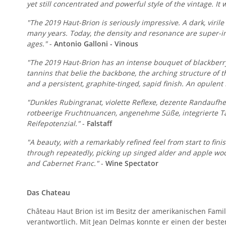
yet still concentrated and powerful style of the vintage. It wi
"The 2019 Haut-Brion is seriously impressive. A dark, virile
many years. Today, the density and resonance are super-imp
ages."
-
Antonio Galloni - Vinous
"The 2019 Haut-Brion has an intense bouquet of blackberry,
tannins that belie the backbone, the arching structure of t
and a persistent, graphite-tinged, sapid finish. An opulent
"Dunkles Rubingranat, violette Reflexe, dezente Randaufhe
rotbeerige Fruchtnuancen, angenehme Süße, integrierte Tann
Reifepotenzial."
-
Falstaff
"A beauty, with a remarkably refined feel from start to fin
through repeatedly, picking up singed alder and apple woo
and Cabernet Franc."
-
Wine Spectator
Das Chateau
Château Haut Brion ist im Besitz der amerikanischen Famili
verantwortlich. Mit Jean Delmas konnte er einen der best