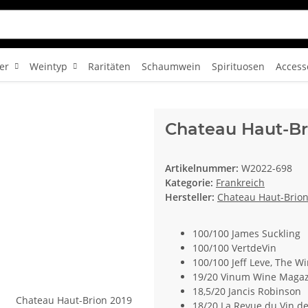
er
Weintyp
Raritäten
Schaumwein
Spirituosen
Access
Chateau Haut-Br
Artikelnummer:
W2022-698
Kategorie:
Frankreich
Hersteller:
Chateau Haut-Brio
100/100 James Suckling
100/100 VertdeVin
100/100 Jeff Leve, The Wi
19/20 Vinum Wine Maga
18,5/20 Jancis Robinson
18/20 La Revue du Vin d