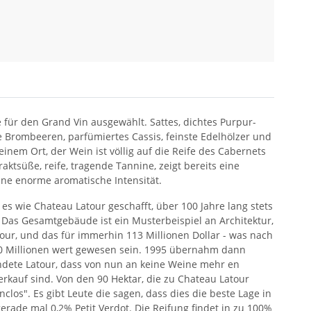
 für den Grand Vin ausgewählt. Sattes, dichtes Purpur-
ife Brombeeren, parfümiertes Cassis, feinste Edelhölzer und
einem Ort, der Wein ist völlig auf die Reife des Cabernets
traktsüße, reife, tragende Tannine, zeigt bereits eine
ine enorme aromatische Intensität.
t es wie Chateau Latour geschafft, über 100 Jahre lang stets
 Das Gesamtgebäude ist ein Musterbeispiel an Architektur,
our, und das für immerhin 113 Millionen Dollar - was nach
n 60 Millionen wert gewesen sein. 1995 übernahm dann
ündete Latour, dass von nun an keine Weine mehr en
erkauf sind. Von den 90 Hektar, die zu Chateau Latour
los". Es gibt Leute die sagen, dass dies die beste Lage in
rade mal 0,2% Petit Verdot. Die Reifung findet in zu 100%