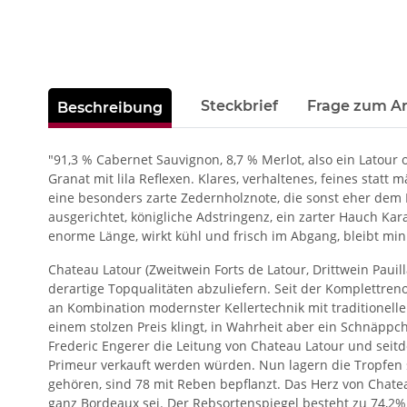
weitere Registerkarten anzeigen
Steckbrief
Frage zum Ar
Beschreibung
"91,3 % Cabernet Sauvignon, 8,7 % Merlot, also ein Latour
Granat mit lila Reflexen. Klares, verhaltenes, feines stat
eine besonders zarte Zedernholznote, die sonst eher dem Du
ausgerichtet, königliche Adstringenz, ein zarter Hauch Karam
enorme Länge, wirkt kühl und frisch im Abgang, bleibt mi
Chateau Latour (Zweitwein Forts de Latour, Drittwein Pauill
derartige Topqualitäten abzuliefern. Seit der Komplettre
an Kombination modernster Kellertechnik mit traditionell
einem stolzen Preis klingt, in Wahrheit aber ein Schnäppc
Frederic Engerer die Leitung von Chateau Latour und seit
Primeur verkauft werden würden. Nun lagern die Tropfen so
gehören, sind 78 mit Reben bepflanzt. Das Herz von Chatea
ganz Bordeaux sei. Der Rebsortenspiegel besteht zu 74,2%