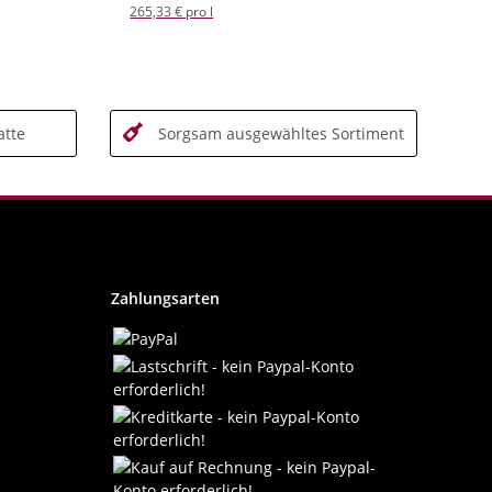
265,33 € pro l
tte
Sorgsam ausgewähltes Sortiment
Zahlungsarten