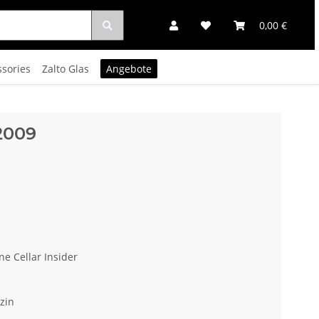
0,00 €
ssories
Zalto Glas
Angebote
2009
ne Cellar Insider
zin