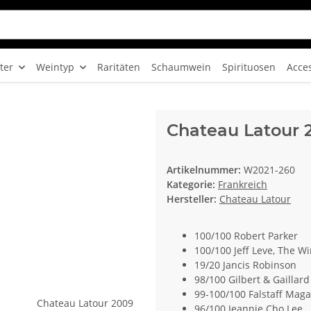
ter
Weintyp
Raritäten
Schaumwein
Spirituosen
Acce
Chateau Latour 
Artikelnummer:
W2021-260
Kategorie:
Frankreich
Hersteller:
Chateau Latour
100/100 Robert Parker
100/100 Jeff Leve, The Wi
19/20 Jancis Robinson
98/100 Gilbert & Gaillard
99-100/100 Falstaff Maga
96/100 Jeannie Cho Lee