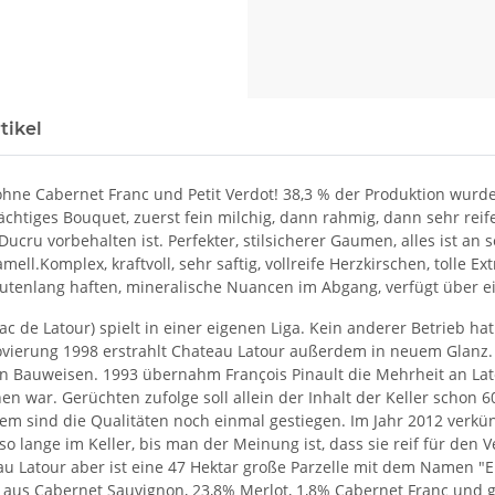
tikel
 ohne Cabernet Franc und Petit Verdot! 38,3 % der Produktion wurde
t mächtiges Bouquet, zuerst fein milchig, dann rahmig, dann sehr re
cru vorbehalten ist. Perfekter, stilsicherer Gaumen, alles ist an s
ell.Komplex, kraftvoll, sehr saftig, vollreife Herzkirschen, tolle Ex
nutenlang haften, mineralische Nuancen im Abgang, verfügt über e
ac de Latour) spielt in einer eigenen Liga. Kein anderer Betrieb ha
novierung 1998 erstrahlt Chateau Latour außerdem in neuem Glanz.
en Bauweisen. 1993 übernahm François Pinault die Mehrheit an Lat
hen war. Gerüchten zufolge soll allein der Inhalt der Keller scho
dem sind die Qualitäten noch einmal gestiegen. Im Jahr 2012 verk
 lange im Keller, bis man der Meinung ist, dass sie reif für den V
u Latour aber ist eine 47 Hektar große Parzelle mit dem Namen "Enc
 aus Cabernet Sauvignon, 23,8% Merlot, 1,8% Cabernet Franc und ge