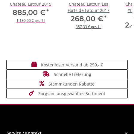
Chateau Latour 2015
Chateau Latour 'Les
Cha
Forts de Latour' 2017
*D
*
885,00 €
(
*
268,00 €
1.180,00 € pro 1 l
2.
357,33 € pro 1 l
Kostenloser Versand ab 250,- €
Schnelle Lieferung
Stammkunden Rabatte
Sorgsam ausgewähltes Sortiment
Service / Kontakt