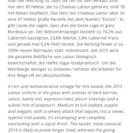
man der Meinung ist, dass sie reif für den Verkauf sind.
Von den 90 Hektar, die zu Chateau Latour gehören, sind 78
mit Reben bepflanzt. Das Herz von Chateau Latour aber ist
eine 47 Hektar große Parzelle mit dem Namen "Enclos". Es
gibt Leute die sagen, dass dies die beste Lage in ganz
Bordeaux sei. Der Rebsortenspiegel besteht zu 74,2% aus
Cabernet Sauvignon, 23,8% Merlot, 1,8% Cabernet Franc
und gerade mal 0,2% Petit Verdot. Die Reifung findet in zu
100% neuen Barriques statt. Interessant: seit 2015 wird
die gesamte Rebfläche von Latour biologisch
bewirtschaftet, die Hälfte sogar biodynamisch. Um die
Weinberge weniger zu belasten, nehmen die Arbeiter für
ihre Wege oft ein Mountainbike.
A rich and demonstrative vintage for this estate, the 2015
Latour unfurls in the glass with aromas of dark berries,
cassis, loamy soil, espresso roast, pencil shavings and a
subtle hint of potpourri. Medium to full-bodied, supple
and elegant, with a velvety attack that segues into a sweet,
layered mid-palate, it's enveloping and complete,
concluding with a sapid finish. The tauter, more classical
2014 is likely to prove longer lived, whereas the giving