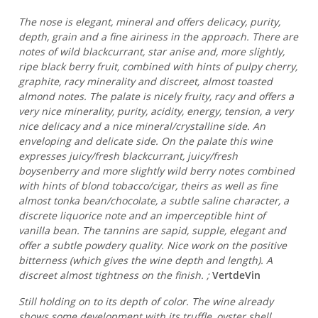
The nose is elegant, mineral and offers delicacy, purity,
depth, grain and a fine airiness in the approach. There are
notes of wild blackcurrant, star anise and, more slightly,
ripe black berry fruit, combined with hints of pulpy cherry,
graphite, racy minerality and discreet, almost toasted
almond notes. The palate is nicely fruity, racy and offers a
very nice minerality, purity, acidity, energy, tension, a very
nice delicacy and a nice mineral/crystalline side. An
enveloping and delicate side. On the palate this wine
expresses juicy/fresh blackcurrant, juicy/fresh
boysenberry and more slightly wild berry notes combined
with hints of blond tobacco/cigar, theirs as well as fine
almost tonka bean/chocolate, a subtle saline character, a
discrete liquorice note and an imperceptible hint of
vanilla bean. The tannins are sapid, supple, elegant and
offer a subtle powdery quality. Nice work on the positive
bitterness (which gives the wine depth and length). A
discreet almost tightness on the finish. ;
VertdeVin
Still holding on to its depth of color. The wine already
shows some development with its truffle, oyster shell,