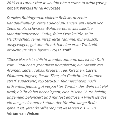
2015 is a Latour that it wouldn't be a crime to drink young.
Robert Parkers Wine Advocate
Dunkles Rubingranat, violette Reflexe, dezente
Randaufhellung. Zarte Edelholunuancen, ein Hauch von
Zedernholz, schwarze Waldbeeren, etwas Lakritze,
Mandarinenzesten. Saftig, feine Extraktsüße, reife
Herzkirschen, feine, integrierte Tannine, mineralisch,
ausgewogen, gut anhaftend, hat eine erste Trinkreife
erreicht. (trinken, lagern +25)
Falstaff
"Diese Nase ist schlicht atemberaubend, das ist ein Duft
zum Eintauchen, grandiose Komplexität, ein Mosaik von
Aromen, Leder, Tabak, Kräuter, Tee, Kirschen, Cassis,
Pflaumen, Ingwer, florale Töne, ein Gedicht. Im Gaumen
straff, zupackend, top Struktur, feinmaschiges, noch
präsentes, jedoch gut verpacktes Tannin, der Wein hat viel
Kraft, bleibt dabei hochelegant, eine frische Säure belebt,
ungemein balanciert und mit fast endlosem Finish ist das
ein ausgezeichneter Latour, der für eine lange Reife
gebaut ist. Jetzt (karaffieren) mit Reserven bis 2050+
Adrian van Welsen