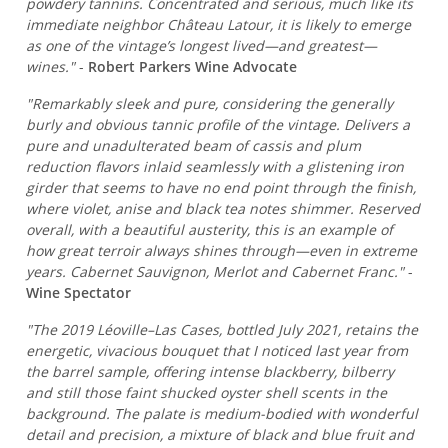
powdery tannins. Concentrated and serious, much like its
immediate neighbor Château Latour, it is likely to emerge
as one of the vintage’s longest lived—and greatest—
wines."
-
Robert Parkers Wine Advocate
"Remarkably sleek and pure, considering the generally
burly and obvious tannic profile of the vintage. Delivers a
pure and unadulterated beam of cassis and plum
reduction flavors inlaid seamlessly with a glistening iron
girder that seems to have no end point through the finish,
where violet, anise and black tea notes shimmer. Reserved
overall, with a beautiful austerity, this is an example of
how great terroir always shines through—even in extreme
years. Cabernet Sauvignon, Merlot and Cabernet Franc."
-
Wine Spectator
"The 2019 Léoville–Las Cases, bottled July 2021, retains the
energetic, vivacious bouquet that I noticed last year from
the barrel sample, offering intense blackberry, bilberry
and still those faint shucked oyster shell scents in the
background. The palate is medium-bodied with wonderful
detail and precision, a mixture of black and blue fruit and