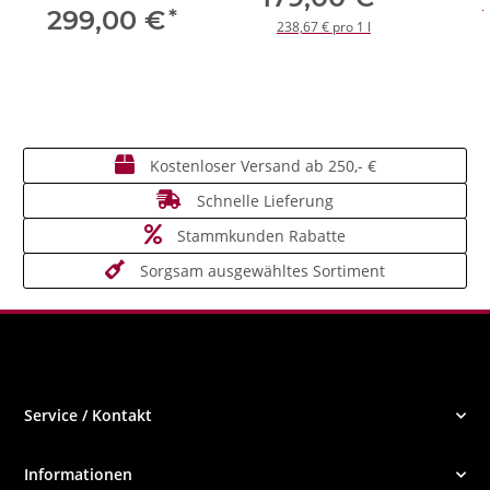
1
*
299,00 €
238,67 € pro 1 l
Kostenloser Versand ab 250,- €
Schnelle Lieferung
Stammkunden Rabatte
Sorgsam ausgewähltes Sortiment
Service / Kontakt
Informationen