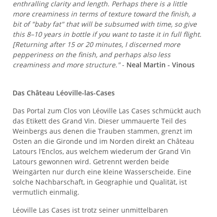
enthralling clarity and length. Perhaps there is a little
more creaminess in terms of texture toward the finish, a
bit of "baby fat" that will be subsumed with time, so give
this 8–10 years in bottle if you want to taste it in full flight.
[Returning after 15 or 20 minutes, I discerned more
pepperiness on the finish, and perhaps also less
creaminess and more structure."
-
Neal Martin - Vinous
Das Château Léoville-las-Cases
Das Portal zum Clos von Léoville Las Cases schmückt auch
das Etikett des Grand Vin. Dieser ummauerte Teil des
Weinbergs aus denen die Trauben stammen, grenzt im
Osten an die Gironde und im Norden direkt an Château
Latours l’Enclos, aus welchem wiederum der Grand Vin
Latours gewonnen wird. Getrennt werden beide
Weingärten nur durch eine kleine Wasserscheide. Eine
solche Nachbarschaft, in Geographie und Qualität, ist
vermutlich einmalig.
Léoville Las Cases ist trotz seiner unmittelbaren