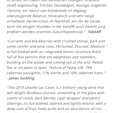
straff, engmaschig, frischer Säurebogen, würzige, tragende
Tannine, ein Hauch von Schokolade im Abgang,
überzeugende Balance, mineralisch und sehr lange
anhaftend, Herzkirschen im Nachhall, ein Vin de Garde,
kann mit einigen Stunden in der Karaffe auch bereits jung
probiert werden, enormes Zukunftspotenzial."
-
Falstaff
"Currants and blackberries with crushed stones, bark and
some conifer and pine cone. Perfumed. Discreet. Medium-
to full-bodied with an integrated tannin structure that’s
full of fine tannins that are weightless and seamless,
building on the palate and coming out at the end. Needs
five or six years to open. Texture of heavy silk. 79%
cabernet sauvignon, 11% merlot and 10% cabernet franc."
-
James Suckling
"The 2019 Léoville Las Cases is a brilliant young wine that
will delight Bordeaux purists. Unwinding in the glass with
scents of cassis, dark berries, cigar wrapper and pencil
shavings, it’s full-bodied, layered and tightly wound, with a
deep core of fruit, lively acids and an abundance of rich,