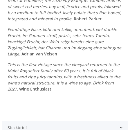
team at Gaffelière, the 2020 Puy-Blanquet exhibits aromas
of sweet red berries, bay leaf, licorice and petals, followed
by a medium to full-bodied, lively palate that's fine-boned,
integrated and mineral in profile.
Robert Parker
Feinduftige Nase, kühl und kalkig anmutend, viel dunkle
Frucht. Im Gaumen straff, präzis, sehr feines Tannin,
knackigej Frucht, der Wein zeigt bereits eine gute
Zugänglichkeit, hat Charme und im Abgang eine sehr gute
Länge.
Adrian van Velsen
This is the first vintage since the vineyard returned to the
Malet Roquefort family after 60 years. It is full of black
fruits and ripe juicy tannins, with a freshness allied to the
wine's natural structure. It is a wine to age. Drink from
2027.
Wine Enthusiast
Steckbrief