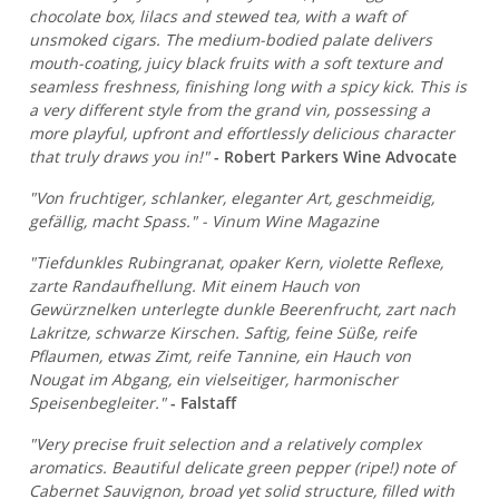
chocolate box, lilacs and stewed tea, with a waft of
unsmoked cigars. The medium-bodied palate delivers
mouth-coating, juicy black fruits with a soft texture and
seamless freshness, finishing long with a spicy kick. This is
a very different style from the grand vin, possessing a
more playful, upfront and effortlessly delicious character
that truly draws you in!"
- Robert Parkers Wine Advocate
"Von fruchtiger, schlanker, eleganter Art, geschmeidig,
gefällig, macht Spass." - Vinum Wine Magazine
"Tiefdunkles Rubingranat, opaker Kern, violette Reflexe,
zarte Randaufhellung. Mit einem Hauch von
Gewürznelken unterlegte dunkle Beerenfrucht, zart nach
Lakritze, schwarze Kirschen. Saftig, feine Süße, reife
Pflaumen, etwas Zimt, reife Tannine, ein Hauch von
Nougat im Abgang, ein vielseitiger, harmonischer
Speisenbegleiter."
- Falstaff
"Very precise fruit selection and a relatively complex
aromatics. Beautiful delicate green pepper (ripe!) note of
Cabernet Sauvignon, broad yet solid structure, filled with