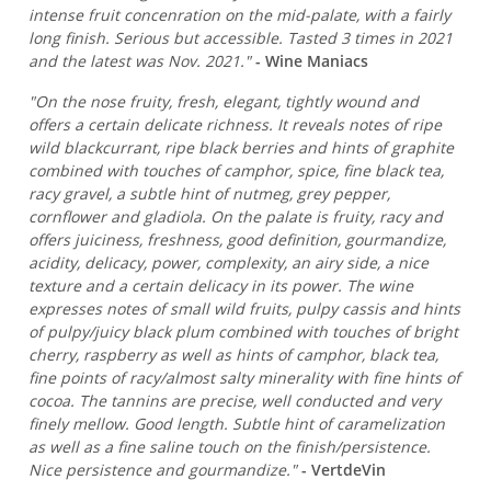
intense fruit concenration on the mid-palate, with a fairly
long finish. Serious but accessible. Tasted 3 times in 2021
and the latest was Nov. 2021."
- Wine Maniacs
"On the nose fruity, fresh, elegant, tightly wound and
offers a certain delicate richness. It reveals notes of ripe
wild blackcurrant, ripe black berries and hints of graphite
combined with touches of camphor, spice, fine black tea,
racy gravel, a subtle hint of nutmeg, grey pepper,
cornflower and gladiola. On the palate is fruity, racy and
offers juiciness, freshness, good definition, gourmandize,
acidity, delicacy, power, complexity, an airy side, a nice
texture and a certain delicacy in its power. The wine
expresses notes of small wild fruits, pulpy cassis and hints
of pulpy/juicy black plum combined with touches of bright
cherry, raspberry as well as hints of camphor, black tea,
fine points of racy/almost salty minerality with fine hints of
cocoa. The tannins are precise, well conducted and very
finely mellow. Good length. Subtle hint of caramelization
as well as a fine saline touch on the finish/persistence.
Nice persistence and gourmandize."
- VertdeVin