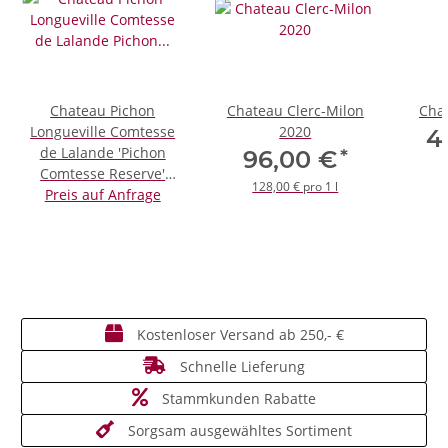
Chateau Pichon
Chateau Clerc-Milon
Chat
Longueville Comtesse
2020
4
de Lalande 'Pichon
*
96,00 €
Comtesse Reserve'
128,00 € pro 1 l
Preis auf Anfrage
2020 *Magnum*
Kostenloser Versand ab 250,- €
Schnelle Lieferung
Stammkunden Rabatte
Sorgsam ausgewähltes Sortiment