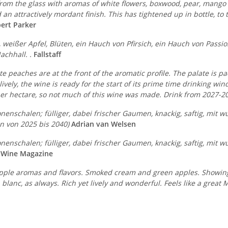
 from the glass with aromas of white flowers, boxwood, pear, man
d an attractively mordant finish. This has tightened up in bottle, to
ert Parker
 weißer Apfel, Blüten, ein Hauch von Pfirsich, ein Hauch von Passions
achhall. .
Fallstaff
 peaches are at the front of the aromatic profile. The palate is pac
lively, the wine is ready for the start of its prime time drinking
 per hectare, so not much of this wine was made. Drink from 2027-2
tronenschalen; fülliger, dabei frischer Gaumen, knackig, saftig, mit
en von 2025 bis 2040)
Adrian van Welsen
tronenschalen; fülliger, dabei frischer Gaumen, knackig, saftig, mit
 Wine Magazine
ple aromas and flavors. Smoked cream and green apples. Showing sal
lanc, as always. Rich yet lively and wonderful. Feels like a great M