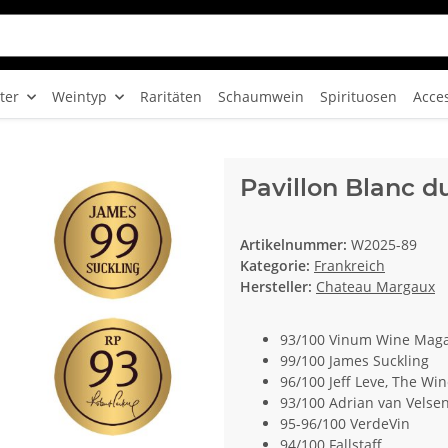
ter
Weintyp
Raritäten
Schaumwein
Spirituosen
Acce
Pavillon Blanc 
Artikelnummer:
W2025-89
Kategorie:
Frankreich
Hersteller:
Chateau Margaux
93/100 Vinum Wine Mag
99/100 James Suckling
96/100 Jeff Leve, The Win
93/100 Adrian van Velsen
95-96/100 VerdeVin
94/100 Fallstaff