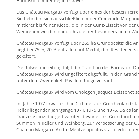
Haut-Brion in der Region Graves.
Das Château Margaux verfügt über eines der besten Terroi
Sie befinden sich ausschließlich in der Gemeinde Margaux 
mittlerer bis feiner Kiesel, die in der Günz-Eiszeit von d
Weinreben werden dadurch zu einer besonders tiefen Wu
Château Margaux verfügt über 265 ha Grundbesitz; die Anb
liegt bei 75 %, 20 % entfallen auf Merlot, den Rest teilen
gekeltert.
Die Rotweinbereitung folgt der Tradition des Bordeaux: D
Château Margaux wird ungefiltert abgefüllt. In den Grand
unter dem Zweitetikett Pavillon Rouge verkauft.
Château Margaux wird vom Önologen Jacques Boissenot sow
Im Jahre 1977 erwarb schließlich der aus Griechenland s
Keller liegenden Jahrgänge 1974, 1975 und 1976. Da es lan
Franzose eingebürgert werden, bevor er ins Grundbuch e
Summen in Keller und Weinberg. Zur Verbesserung der Qual
Château Margaux. André Mentzelopoulos starb jedoch ber