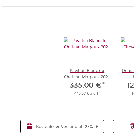
Pavillon Blanc du
Domai
Chateau Margaux 2021
*
335,00 €
1
446,67 € pro 1 l
1
Kostenloser Versand ab 250,- €