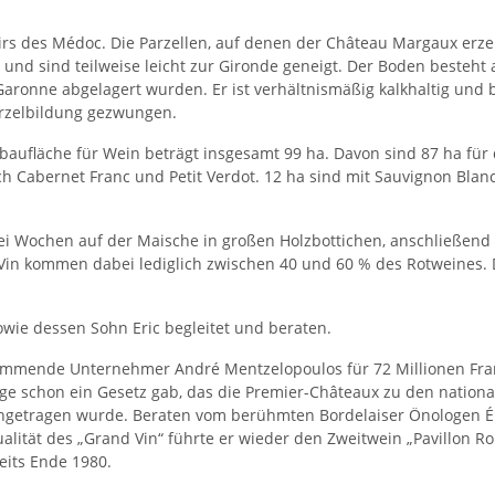
rs des Médoc. Die Parzellen, auf denen der Château Margaux erze
und sind teilweise leicht zur Gironde geneigt. Der Boden besteht a
er Garonne abgelagert wurden. Er ist verhältnismäßig kalkhaltig un
rzelbildung gezwungen.
aufläche für Wein beträgt insgesamt 99 ha. Davon sind 87 ha für 
 sich Cabernet Franc und Petit Verdot. 12 ha sind mit Sauvignon Bla
rei Wochen auf der Maische in großen Holzbottichen, anschließen
 Vin kommen dabei lediglich zwischen 40 und 60 % des Rotweines. D
ie dessen Sohn Eric begleitet und beraten.
tammende Unternehmer André Mentzelopoulos für 72 Millionen Fra
ge schon ein Gesetz gab, das die Premier-Châteaux zu den national
ingetragen wurde. Beraten vom berühmten Bordelaiser Önologen Ém
ität des „Grand Vin“ führte er wieder den Zweitwein „Pavillon Ro
eits Ende 1980.