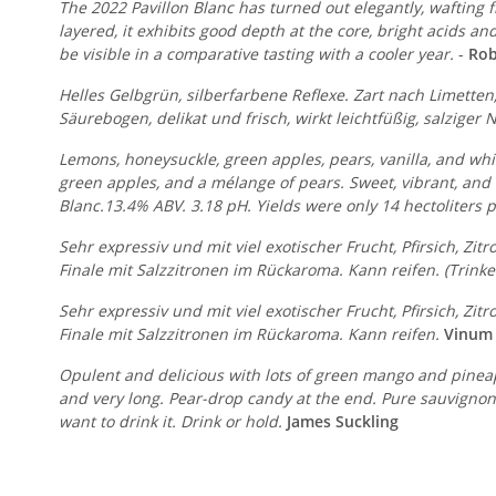
The 2022 Pavillon Blanc has turned out elegantly, wafting
layered, it exhibits good depth at the core, bright acids an
be visible in a comparative tasting with a cooler year.
-
Rob
Helles Gelbgrün, silberfarbene Reflexe. Zart nach Limetten,
Säurebogen, delikat und frisch, wirkt leichtfüßig, salziger N
Lemons, honeysuckle, green apples, pears, vanilla, and white
green apples, and a mélange of pears. Sweet, vibrant, and 
Blanc.13.4% ABV. 3.18 pH. Yields were only 14 hectoliters
Sehr expressiv und mit viel exotischer Frucht, Pfirsich, Zi
Finale mit Salzzitronen im Rückaroma. Kann reifen. (Trink
Sehr expressiv und mit viel exotischer Frucht, Pfirsich, Zi
Finale mit Salzzitronen im Rückaroma. Kann reifen.
Vinum
Opulent and delicious with lots of green mango and pineap
and very long. Pear-drop candy at the end. Pure sauvignon b
want to drink it. Drink or hold.
James Suckling