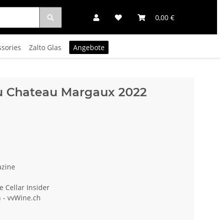
0,00 €
ssories
Zalto Glas
Angebote
du Chateau Margaux 2022
azine
e Cellar Insider
 - vvWine.ch