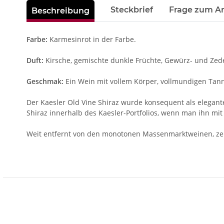
weitere Registerkarten anzeigen
Steckbrief
Frage zum Ar
Beschreibung
Farbe:
Karmesinrot in der Farbe.
Duft:
Kirsche, gemischte dunkle Früchte, Gewürz- und Zed
Geschmak:
Ein Wein mit vollem Körper, vollmundigen Tan
Der Kaesler Old Vine Shiraz wurde konsequent als eleganter
Shiraz innerhalb des Kaesler-Portfolios, wenn man ihn mi
Weit entfernt von den monotonen Massenmarktweinen, zeig