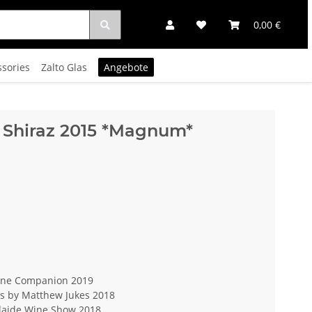
0,00 €
ssories
Zalto Glas
Angebote
e Shiraz 2015 *Magnum*
Wine Companion 2019
es by Matthew Jukes 2018
laide Wine Show 2018