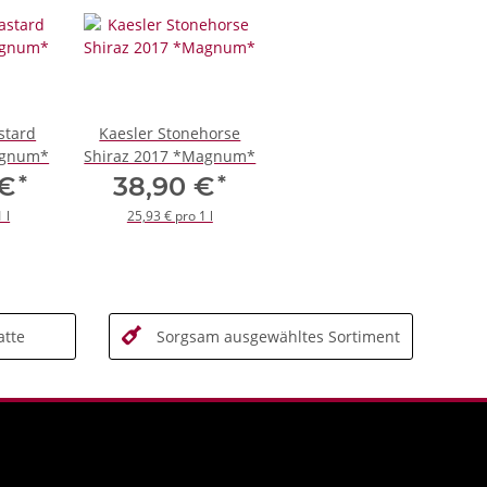
stard
Kaesler Stonehorse
agnum*
Shiraz 2017 *Magnum*
*
*
 €
38,90 €
 l
25,93 € pro 1 l
tte
Sorgsam ausgewähltes Sortiment