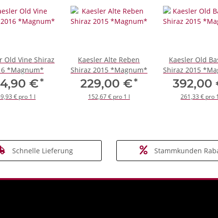
r Old Vine Shiraz
Kaesler Alte Reben
Kaesler Old Ba
16 *Magnum*
Shiraz 2015 *Magnum*
Shiraz 2015 *M
*
*
34,90 €
229,00 €
392,00
9,93 € pro 1 l
152,67 € pro 1 l
261,33 € pro 1
Schnelle Lieferung
Stammkunden Raba