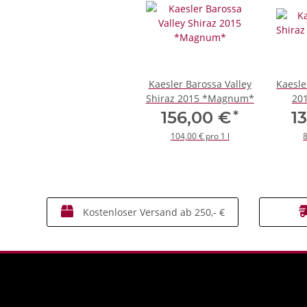
Kaesler Barossa Valley
Kaesle
Shiraz 2015 *Magnum*
20
*
156,00 €
1
104,00 € pro 1 l
8
Kostenloser Versand ab 250,- €