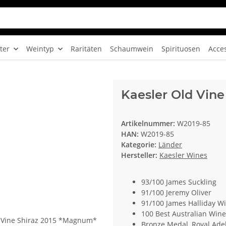
ter
Weintyp
Raritäten
Schaumwein
Spirituosen
Acce
Kaesler Old Vin
Artikelnummer:
W2019-85
HAN:
W2019-85
Kategorie:
Länder
Hersteller:
Kaesler Wines
93/100 James Suckling
91/100 Jeremy Oliver
91/100 James Halliday 
100 Best Australian Win
Bronze Medal, Royal Ade