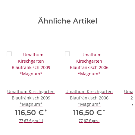
Ähnliche Artikel
Umathum Kirschgarten
Umathum Kirschgarten
Umat
Blaufränkisch 2009
Blaufränkisch 2006
2
*Magnum*
*Magnum*
*
*
116,50 €
116,50 €
77,67 € pro 1 l
77,67 € pro l