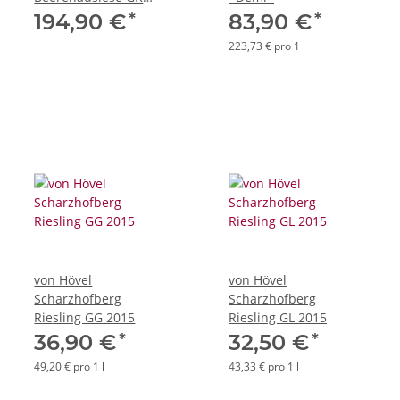
2005 *Demi*
*
*
194,90 €
83,90 €
223,73 € pro 1 l
von Hövel
von Hövel
Scharzhofberg
Scharzhofberg
Riesling GG 2015
Riesling GL 2015
*
*
36,90 €
32,50 €
49,20 € pro 1 l
43,33 € pro 1 l