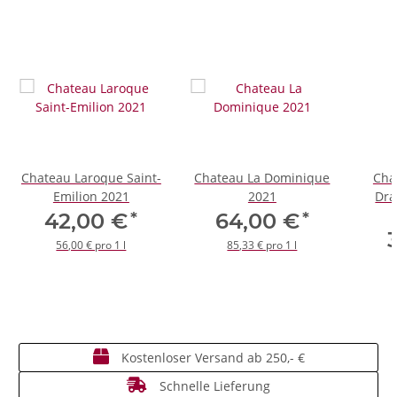
Chateau Laroque Saint-
Chateau La Dominique
Cha
Emilion 2021
2021
Dra
*
*
42,00 €
64,00 €
56,00 € pro 1 l
85,33 € pro 1 l
Kostenloser Versand ab 250,- €
Schnelle Lieferung