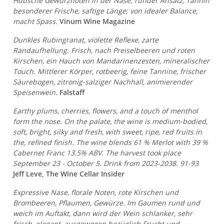
Hübsche Gewürznoten in der Nase; runder Ansatz, Tannin
besonderer Frische, saftige Länge; von idealer Balance,
macht Spass.
Vinum Wine Magazine
Dunkles Rubingranat, violette Reflexe, zarte
Randaufhellung. Frisch, nach Preiselbeeren und roten
Kirschen, ein Hauch von Mandarinenzesten, mineralischer
Touch. Mittlerer Körper, rotbeerig, feine Tannine, frischer
Säurebogen, zitronig-salziger Nachhall, animierender
Speisenwein.
Falstaff
Earthy plums, cherries, flowers, and a touch of menthol
form the nose. On the palate, the wine is medium-bodied,
soft, bright, silky and fresh, with sweet, ripe, red fruits in
the, refined finish. The wine blends 61 % Merlot with 39 %
Cabernet Franc 13.5% ABV. The harvest took place
September 23 - October 5. Drink from 2023-2038. 91-93
Jeff Leve, The Wine Cellar Insider
Expressive Nase, florale Noten, rote Kirschen und
Brombeeren, Pflaumen, Gewürze. Im Gaumen rund und
weich im Auftakt, dann wird der Wein schlanker, sehr
frisch, elegant, ausgewogen bezüglich Frucht und