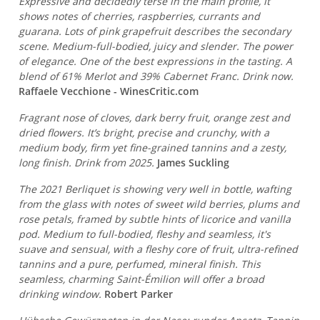
Expressive and decidedly terse in the main profile, it
shows notes of cherries, raspberries, currants and
guarana. Lots of pink grapefruit describes the secondary
scene. Medium-full-bodied, juicy and slender. The power
of elegance. One of the best expressions in the tasting. A
blend of 61% Merlot and 39% Cabernet Franc. Drink now.
Raffaele Vecchione - WinesCritic.com
Fragrant nose of cloves, dark berry fruit, orange zest and
dried flowers. It’s bright, precise and crunchy, with a
medium body, firm yet fine-grained tannins and a zesty,
long finish. Drink from 2025.
James Suckling
The 2021 Berliquet is showing very well in bottle, wafting
from the glass with notes of sweet wild berries, plums and
rose petals, framed by subtle hints of licorice and vanilla
pod. Medium to full-bodied, fleshy and seamless, it's
suave and sensual, with a fleshy core of fruit, ultra-refined
tannins and a pure, perfumed, mineral finish. This
seamless, charming Saint-Émilion will offer a broad
drinking window.
Robert Parker