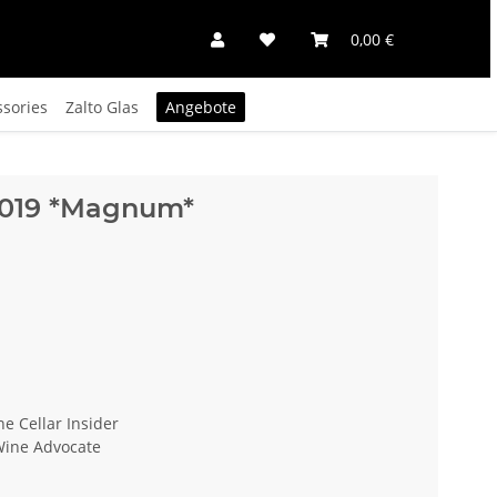
0,00 €
ssories
Zalto Glas
Angebote
2019 *Magnum*
ne Cellar Insider
Wine Advocate