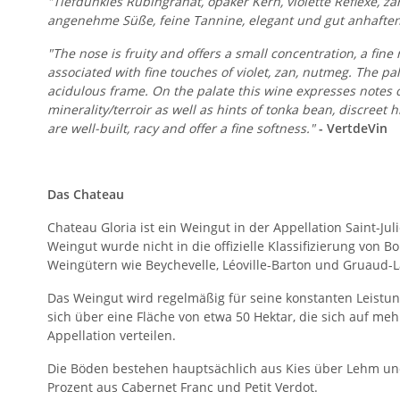
"Tiefdunkles Rubingranat, opaker Kern, violette Reflexe, z
angenehme Süße, feine Tannine, elegant und gut anhaftend,
"The nose is fruity and offers a small concentration, a fine 
associated with fine touches of violet, zan, nutmeg. The pala
acidulous frame. On the palate this wine expresses notes of
minerality/terroir as well as hints of tonka bean, discree
are well-built, racy and offer a fine softness."
- VertdeVin
Das Chateau
Chateau Gloria ist ein Weingut in der Appellation Saint-
Weingut wurde nicht in die offizielle Klassifizierung von 
Weingütern wie Beychevelle, Léoville-Barton und Gruaud-
Das Weingut wird regelmäßig für seine konstanten Leistun
sich über eine Fläche von etwa 50 Hektar, die sich auf m
Appellation verteilen.
Die Böden bestehen hauptsächlich aus Kies über Lehm und
Prozent aus Cabernet Franc und Petit Verdot.