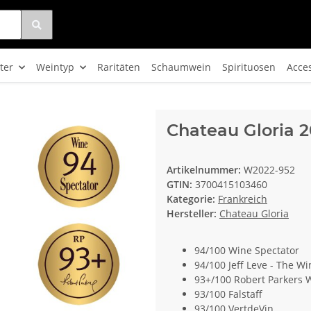
ter
Weintyp
Raritäten
Schaumwein
Spirituosen
Acce
Chateau Gloria 
Artikelnummer:
W2022-952
GTIN:
3700415103460
Kategorie:
Frankreich
Hersteller:
Chateau Gloria
94/100 Wine Spectator
94/100 Jeff Leve - The Wi
93+/100 Robert Parkers 
93/100 Falstaff
93/100 VertdeVin