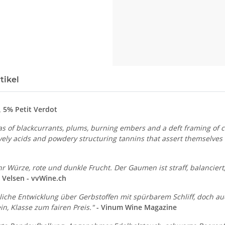
tikel
 5% Petit Verdot
mas of blackcurrants, plums, burning embers and a deft framing of
 lively acids and powdery structuring tannins that assert themselves 
r Würze, rote und dunkle Frucht. Der Gaumen ist straff, balanciert,
 Velsen - vvWine.ch
che Entwicklung über Gerbstoffen mit spürbarem Schliff, doch auch
in, Klasse zum fairen Preis."
- Vinum Wine Magazine