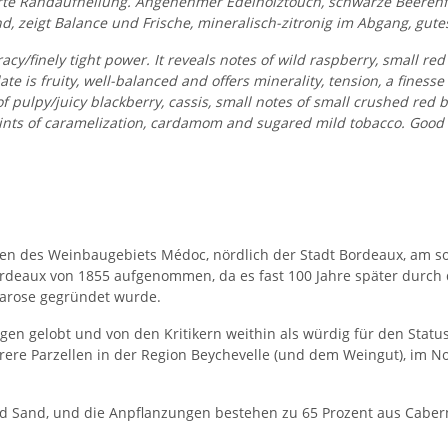
arte Randaufhellung. Angenehmer Edelholztouch, schwarze Beerenfruch
 zeigt Balance und Frische, mineralisch-zitronig im Abgang, gutes
racy/finely tight power. It reveals notes of wild raspberry, small red
te is fruity, well-balanced and offers minerality, tension, a finesse
 pulpy/juicy blackberry, cassis, small notes of small crushed red be
t hints of caramelization, cardamom and sugared mild tobacco. Good 
Julien des Weinbaugebiets Médoc, nördlich der Stadt Bordeaux, am
Bordeaux von 1855 aufgenommen, da es fast 100 Jahre später durch d
Larose gegründet wurde.
gen gelobt und von den Kritikern weithin als würdig für den Stat
ehrere Parzellen in der Region Beychevelle (und dem Weingut), im 
 Sand, und die Anpflanzungen bestehen zu 65 Prozent aus Caberne