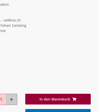
ndent
 - vvWine.ch
 Yohan Castaing
zine
In den Warenkorb
l.