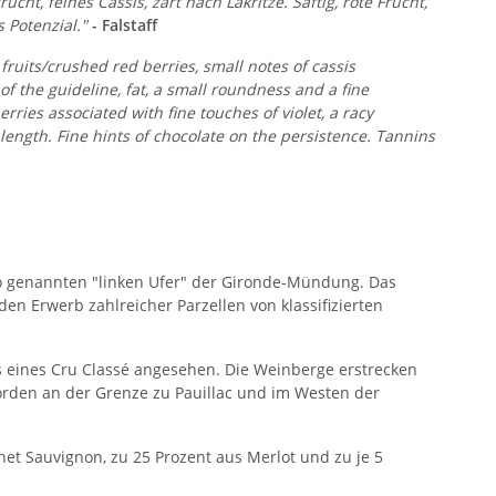
t, feines Cassis, zart nach Lakritze. Saftig, rote Frucht,
 Potenzial."
- Falstaff
 fruits/crushed red berries, small notes of cassis
 of the guideline, fat, a small roundness and a fine
rries associated with fine touches of violet, a racy
length. Fine hints of chocolate on the persistence. Tannins
 so genannten "linken Ufer" der Gironde-Mündung. Das
en Erwerb zahlreicher Parzellen von klassifizierten
us eines Cru Classé angesehen. Die Weinberge erstrecken
Norden an der Grenze zu Pauillac und im Westen der
t Sauvignon, zu 25 Prozent aus Merlot und zu je 5