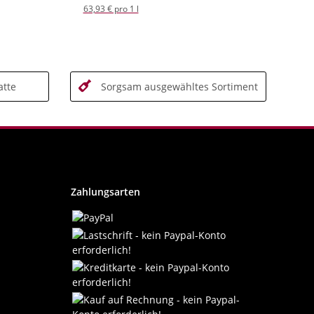
63,93 € pro 1 l
tte
Sorgsam ausgewähltes Sortiment
Zahlungsarten