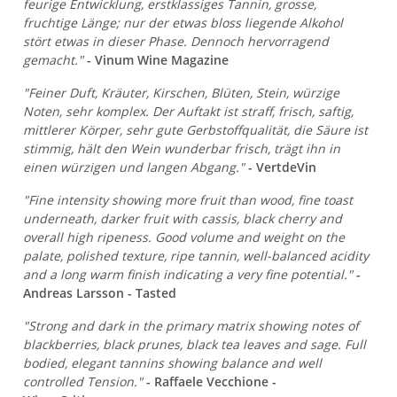
feurige Entwicklung, erstklassiges Tannin, grosse,
fruchtige Länge; nur der etwas bloss liegende Alkohol
stört etwas in dieser Phase. Dennoch hervorragend
gemacht."
- Vinum Wine Magazine
"Feiner Duft, Kräuter, Kirschen, Blüten, Stein, würzige
Noten, sehr komplex. Der Auftakt ist straff, frisch, saftig,
mittlerer Körper, sehr gute Gerbstoffqualität, die Säure ist
stimmig, hält den Wein wunderbar frisch, trägt ihn in
einen würzigen und langen Abgang."
- VertdeVin
"Fine intensity showing more fruit than wood, fine toast
underneath, darker fruit with cassis, black cherry and
overall high ripeness. Good volume and weight on the
palate, polished texture, ripe tannin, well-balanced acidity
and a long warm finish indicating a very fine potential."
-
Andreas Larsson - Tasted
"Strong and dark in the primary matrix showing notes of
blackberries, black prunes, black tea leaves and sage. Full
bodied, elegant tannins showing balance and well
controlled Tension."
- Raffaele Vecchione -