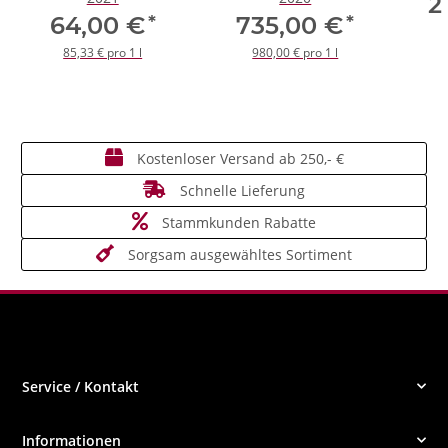
2
*
*
64,00 €
735,00 €
85,33 € pro 1 l
980,00 € pro 1 l
Kostenloser Versand ab 250,- €
Schnelle Lieferung
Stammkunden Rabatte
Sorgsam ausgewähltes Sortiment
Service / Kontakt
Informationen