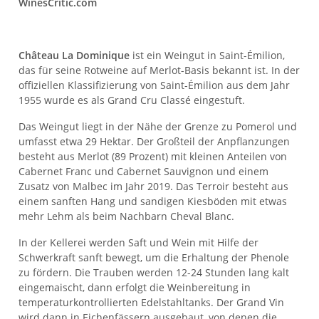
WinesCritic.com
Château La Dominique
ist ein Weingut in Saint-Émilion,
das für seine Rotweine auf Merlot-Basis bekannt ist. In der
offiziellen Klassifizierung von Saint-Émilion aus dem Jahr
1955 wurde es als Grand Cru Classé eingestuft.
Das Weingut liegt in der Nähe der Grenze zu Pomerol und
umfasst etwa 29 Hektar. Der Großteil der Anpflanzungen
besteht aus Merlot (89 Prozent) mit kleinen Anteilen von
Cabernet Franc und Cabernet Sauvignon und einem
Zusatz von Malbec im Jahr 2019. Das Terroir besteht aus
einem sanften Hang und sandigen Kiesböden mit etwas
mehr Lehm als beim Nachbarn Cheval Blanc.
In der Kellerei werden Saft und Wein mit Hilfe der
Schwerkraft sanft bewegt, um die Erhaltung der Phenole
zu fördern. Die Trauben werden 12-24 Stunden lang kalt
eingemaischt, dann erfolgt die Weinbereitung in
temperaturkontrollierten Edelstahltanks. Der Grand Vin
wird dann in Eichenfässern ausgebaut, von denen die