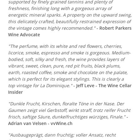
supported by finely grained tannins and plenty of
freshness, finishing long with a gorgeous array of
energetic mineral sparks. A property on the upward swing,
this delicately crafted, beautifully restrained expression of
the vintage comes highly recommended."
- Robert Parkers
Wine Advocate
"The perfume, with its white and red flowers, cherries,
licorice, smoke, espresso and smoke is gorgeous. Medium-
bodied, soft, silky and fresh, the wine provides layers of
vibrant, sweet, clean, pure, red pit fruits, black plums,
earth, roasted coffee, smoke and chocolate on the palate,
which is perfect for its elegant stylings. This is clearly a
top vintage for La Dominique."
- Jeff Leve - The Wine Cellar
Insider
"Dunkle Frucht, Kirschen, floralte Töne in der Nase. Der
Gaumen zeigt viel Gerbstoff, wirkt straff, trotz reifer Frucht
frisch, saftige Säure, dunkelfruchtiges würziges, Finale."
-
Adrian van Velsen - vvWine.ch
"Ausbaugeprägt, dann fruchtig; voller Ansatz, recht