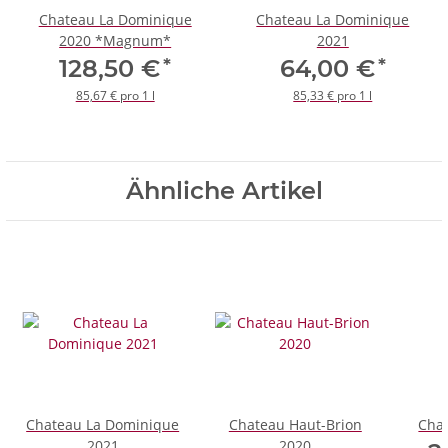
Chateau La Dominique
Chateau La Dominique
2020 *Magnum*
2021
*
*
128,50 €
64,00 €
85,67 € pro 1 l
85,33 € pro 1 l
Ähnliche Artikel
Chateau La Dominique
Chateau Haut-Brion
Cha
2021
2020