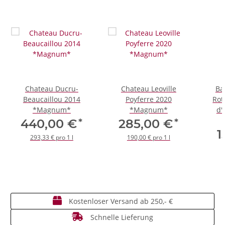
Chateau Ducru-
Chateau Leoville
Ba
Beaucaillou 2014
Poyferre 2020
Rot
*Magnum*
*Magnum*
d'
*
*
440,00 €
285,00 €
1
293,33 € pro 1 l
190,00 € pro 1 l
Kostenloser Versand ab 250,- €
Schnelle Lieferung