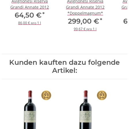
Avignonesi Riserva
Avignonesi Riserva
Avi
Grandi Annate 2012
Grandi Annate 2012
Gra
*Doppelmagnum*
*
64,50 €
*
299,00 €
6
86,00 € pro 1 l
99,67 € pro 1 l
Kunden kauften dazu folgende
Artikel: