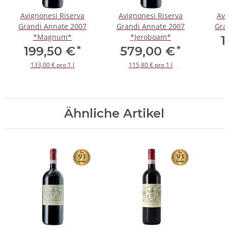
Avignonesi Riserva
Avignonesi Riserva
Avi
Grandi Annate 2007
Grandi Annate 2007
Gra
*Magnum*
*Jeroboam*
1
*
*
199,50 €
579,00 €
133,00 € pro 1 l
115,80 € pro 1 l
Ähnliche Artikel