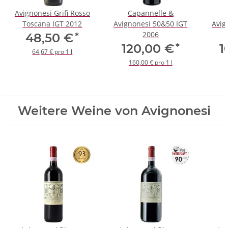
Avignonesi Grifi Rosso
Capannelle &
Toscana IGT 2012
Avignonesi 50&50 IGT
Avig
2006
*
48,50 €
*
120,00 €
1
64,67 € pro 1 l
160,00 € pro 1 l
Weitere Weine von Avignonesi