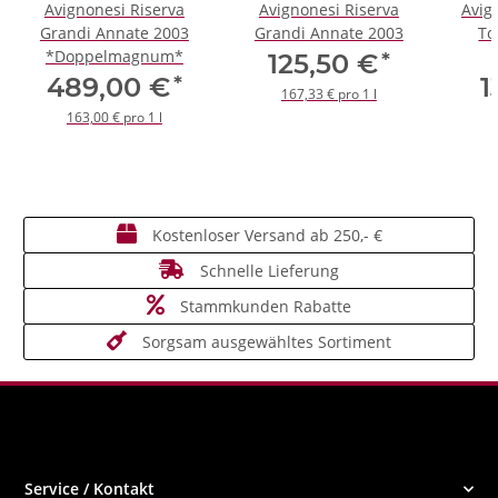
Avignonesi Riserva
Avignonesi Riserva
Avig
Grandi Annate 2003
Grandi Annate 2003
To
*Doppelmagnum*
*
125,50 €
*
489,00 €
1
167,33 € pro 1 l
163,00 € pro 1 l
Kostenloser Versand ab 250,- €
Schnelle Lieferung
Stammkunden Rabatte
Sorgsam ausgewähltes Sortiment
Service / Kontakt