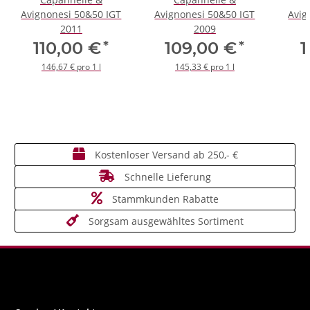
Avignonesi 50&50 IGT
Avignonesi 50&50 IGT
Avig
2011
2009
*
*
110,00 €
109,00 €
1
146,67 € pro 1 l
145,33 € pro 1 l
Kostenloser Versand ab 250,- €
Schnelle Lieferung
Stammkunden Rabatte
Sorgsam ausgewähltes Sortiment