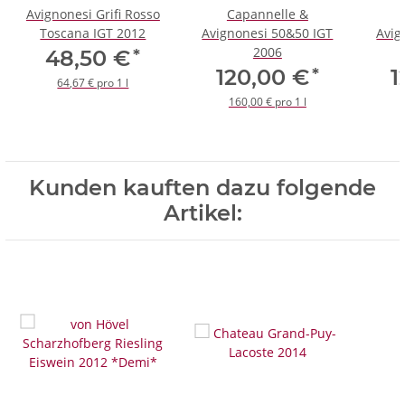
Avignonesi Grifi Rosso
Capannelle &
Toscana IGT 2012
Avignonesi 50&50 IGT
Avig
2006
*
48,50 €
*
120,00 €
1
64,67 € pro 1 l
160,00 € pro 1 l
Kunden kauften dazu folgende
Artikel: