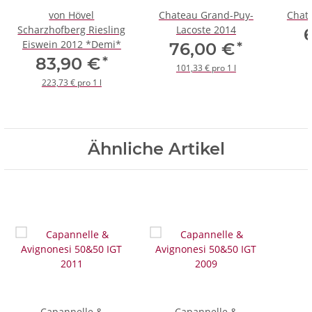
von Hövel
Chateau Grand-Puy-
Chat
Scharzhofberg Riesling
Lacoste 2014
Eiswein 2012 *Demi*
*
76,00 €
*
83,90 €
101,33 € pro 1 l
223,73 € pro 1 l
Ähnliche Artikel
Capannelle &
Capannelle &