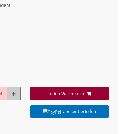
ndent
In den Warenkorb
et
Consent erteilen