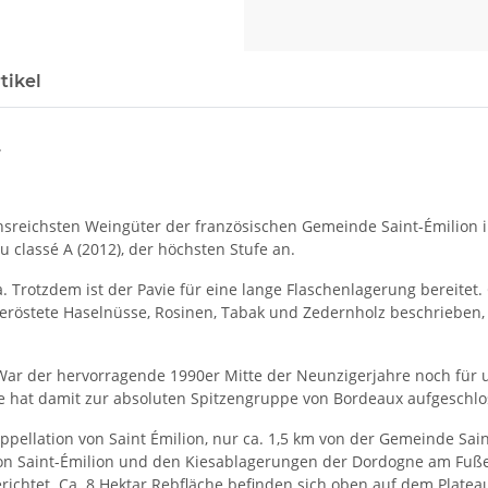
tikel
.
nsreichsten Weingüter der französischen Gemeinde Saint-Émilion i
 classé A (2012), der höchsten Stufe an.
 Trotzdem ist der Pavie für eine lange Flaschenlagerung bereitet
geröstete Haselnüsse, Rosinen, Tabak und Zedernholz beschrieben,
 War der hervorragende 1990er Mitte der Neunzigerjahre noch für u
vie hat damit zur absoluten Spitzengruppe von Bordeaux aufgeschlo
pellation von Saint Émilion, nur ca. 1,5 km von der Gemeinde Sain
von Saint-Émilion und den Kiesablagerungen der Dordogne am Fuße
chtet. Ca. 8 Hektar Rebfläche befinden sich oben auf dem Plateau u