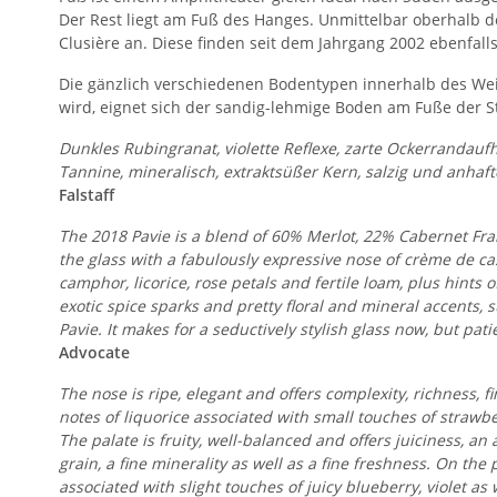
Der Rest liegt am Fuß des Hanges. Unmittelbar oberhalb de
Clusière an. Diese finden seit dem Jahrgang 2002 ebenfall
Die gänzlich verschiedenen Bodentypen innerhalb des We
wird, eignet sich der sandig-lehmige Boden am Fuße der 
Dunkles Rubingranat, violette Reflexe, zarte Ockerrandaufhe
Tannine, mineralisch, extraktsüßer Kern, salzig und anhaf
Falstaff
The 2018 Pavie is a blend of 60% Merlot, 22% Cabernet Fra
the glass with a fabulously expressive nose of crème de ca
camphor, licorice, rose petals and fertile loam, plus hints 
exotic spice sparks and pretty floral and mineral accents,
Pavie. It makes for a seductively stylish glass now, but patie
Advocate
The nose is ripe, elegant and offers complexity, richness, fi
notes of liquorice associated with small touches of strawbe
The palate is fruity, well-balanced and offers juiciness, an 
grain, a fine minerality as well as a fine freshness. On the 
associated with slight touches of juicy blueberry, violet as