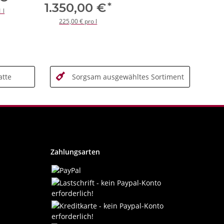
*
1.350,00 €
 l
225,00 € pro l
tte
Sorgsam ausgewähltes Sortiment
Zahlungsarten