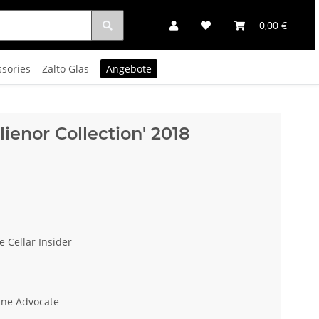
0,00 €
ssories
Zalto Glas
Angebote
ienor Collection' 2018
e Cellar Insider
ine Advocate