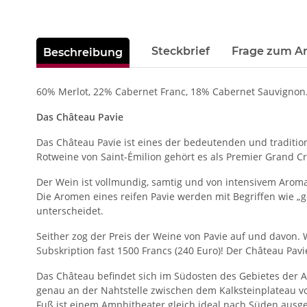
weitere Registerkarten anzeigen
Steckbrief
Frage zum Ar
Beschreibung
60% Merlot, 22% Cabernet Franc, 18% Cabernet Sauvignon
Das Château Pavie
Das Château Pavie ist eines der bedeutenden und traditio
Rotweine von Saint-Émilion gehört es als Premier Grand Cru
Der Wein ist vollmundig, samtig und von intensivem Aroma.
Die Aromen eines reifen Pavie werden mit Begriffen wie „
unterscheidet.
Seither zog der Preis der Weine von Pavie auf und davon.
Subskription fast 1500 Francs (240 Euro)! Der Château Pa
Das Château befindet sich im Südosten des Gebietes der Ap
genau an der Nahtstelle zwischen dem Kalksteinplateau 
Fuß ist einem Amphitheater gleich ideal nach Süden ausgeri