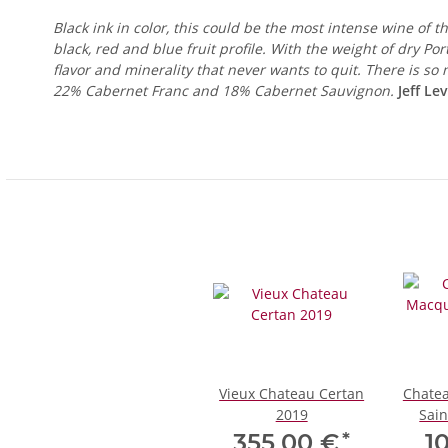
Black ink in color, this could be the most intense wine of th
black, red and blue fruit profile. With the weight of dry Po
flavor and minerality that never wants to quit. There is s
22% Cabernet Franc and 18% Cabernet Sauvignon.
Jeff Le
Vieux Chateau Certan
Chatea
2019
Sain
*
355,00 €
1