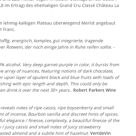
 2,8 im Ertrag) des ehemaligen Grand Cru Classé Château La
m lehmig-kalkigen Plateau überwiegend Merlot angebaut
t Franc.
ffig, energisch, komplex, gut integrierte, tragende
er Rotwein, der noch einige Jahre in Ruhe reifen sollte.
-
alcohol. Very deep garnet-purple in color, it bursts from
e array of nuances, featuring notions of dark chocolate,
yer upon layer of opulent black and blue fruits with loads of
ishing with epic length and depth. This could only be
hen drink it over the next 30+ years..
Robert Parkers Wine
It reveals notes of ripe cassis, ripe boysenberry and small
nt of incense, Bourbon vanilla and discreet hints of spices.
ful elegance / finesse, complexity, a beautiful finesse of the
y / juicy cassis and small notes of juicy strawberry
 toasted almond and a subtle hint of hazelnut.
VertdeVin