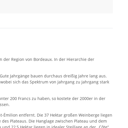
n der Region von Bordeaux. In der Hierarchie der
. Gute Jahrgänge bauen durchaus dreißig Jahre lang aus.
 wobei sich das Spektrum von Jahrgang zu Jahrgang stark
nter 200 Francs zu haben, so kostete der 2000er in der
ssen.
t-Émilion entfernt. Die 37 Hektar großen Weinberge liegen
 des Plateaus. Die Hanglage zwischen Plateau und dem
nd 22,5 Hektar liegen in idealer Steillage an der „Côte“.