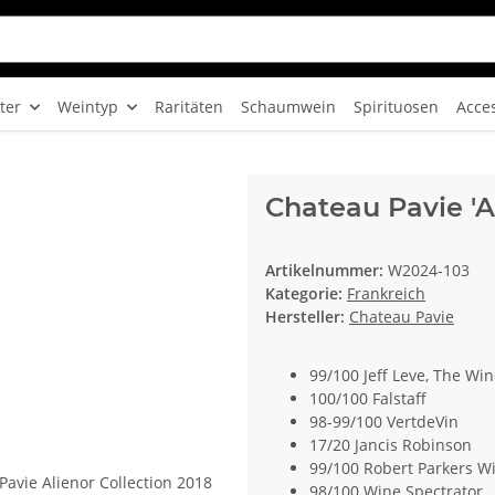
ter
Weintyp
Raritäten
Schaumwein
Spirituosen
Acce
Chateau Pavie 'Al
Artikelnummer:
W2024-103
Kategorie:
Frankreich
Hersteller:
Chateau Pavie
99/100 Jeff Leve, The Win
100/100 Falstaff
98-99/100 VertdeVin
17/20 Jancis Robinson
99/100 Robert Parkers W
98/100 Wine Spectrator