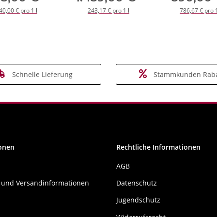
40,00 € pro 1 l
243,17 € pro 1 l
786,67 € pro 1
Schnelle Lieferung
Stammkunden Raba
onen
Rechtliche Informationen
AGB
 und Versandinformationen
Datenschutz
Jugendschutz