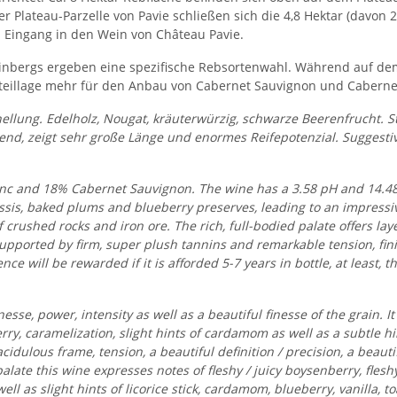
r Plateau-Parzelle von Pavie schließen sich die 4,8 Hektar (davon
s Eingang in den Wein von Château Pavie.
inbergs ergeben eine spezifische Rebsortenwahl. Während auf de
Steillage mehr für den Anbau von Cabernet Sauvignon und Caberne
llung. Edelholz, Nougat, kräuterwürzig, schwarze Beerenfrucht. Sto
tend, zeigt sehr große Länge und enormes Reifepotenzial. Suggestiv
nc and 18% Cabernet Sauvignon. The wine has a 3.58 pH and 14.48% 
ssis, baked plums and blueberry preserves, leading to an impressiv
of crushed rocks and iron ore. The rich, full-bodied palate offers la
 supported by firm, super plush tannins and remarkable tension, fin
nce will be rewarded if it is afforded 5-7 years in bottle, at least, t
nesse, power, intensity as well as a beautiful finesse of the grain. 
rry, caramelization, slight hints of cardamom as well as a subtle hi
acidulous frame, tension, a beautiful definition / precision, a beauti
palate this wine expresses notes of fleshy / juicy boysenberry, flesh
 well as slight hints of licorice stick, cardamom, blueberry, vanilla,