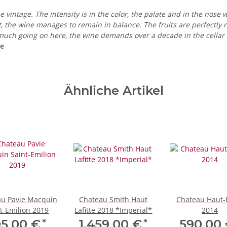
e vintage. The intensity is in the color, the palate and in the nose w
rt, the wine manages to remain in balance. The fruits are perfectly 
o much going on here, the wine demands over a decade in the cellar 
ve
Ähnliche Artikel
u Pavie Macquin
Chateau Smith Haut
Chateau Haut-
t-Emilion 2019
Lafitte 2018 *Imperial*
2014
*
*
05,00 €
1.459,00 €
590,00