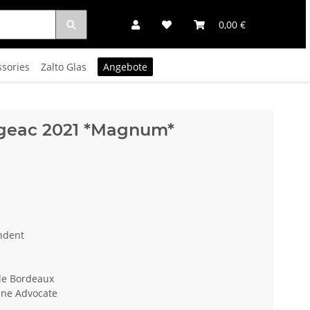
0,00 €
ssories
Zalto Glas
Angebote
igeac 2021 *Magnum*
ndent
ide Bordeaux
ine Advocate