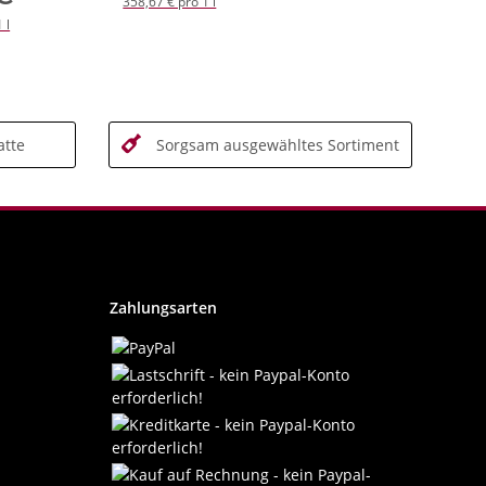
358,67 € pro 1 l
 l
tte
Sorgsam ausgewähltes Sortiment
Zahlungsarten