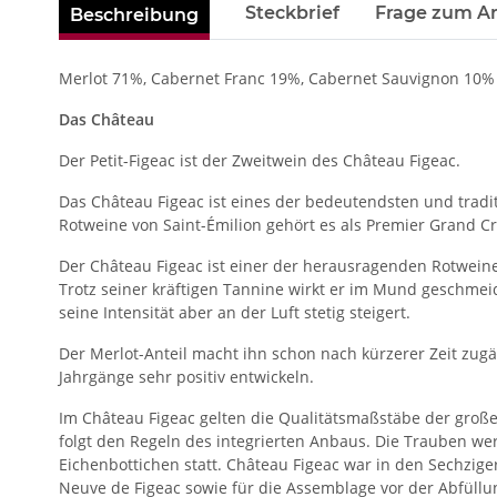
weitere Registerkarten anzeigen
Steckbrief
Frage zum Ar
Beschreibung
Merlot 71%, Cabernet Franc 19%, Cabernet Sauvignon 10%
Das Château
Der Petit-Figeac ist der Zweitwein des Château Figeac.
Das Château Figeac ist eines der bedeutendsten und tradi
Rotweine von Saint-Émilion gehört es als Premier Grand Cr
Der Château Figeac ist einer der herausragenden Rotweine
Trotz seiner kräftigen Tannine wirkt er im Mund geschmeidi
seine Intensität aber an der Luft stetig steigert.
Der Merlot-Anteil macht ihn schon nach kürzerer Zeit zugän
Jahrgänge sehr positiv entwickeln.
Im Château Figeac gelten die Qualitätsmaßstäbe der großen
folgt den Regeln des integrierten Anbaus. Die Trauben we
Eichenbottichen statt. Château Figeac war in den Sechzige
Neuve de Figeac sowie für die Assemblage vor der Abfüllu