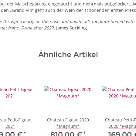
d bei der Maischegärung eingetaucht und mehrmals aufgelockert. 
In den „Grand Vin“ geht auch der Wein der schonenden ersten Pres
through clearly on the nose and palate. It's medium-bodied with f
net franc. Drink after 2027.
James Suckling
Ähnliche Artikel
au Petit-Figeac
Chateau Figeac 2020
Chateau Petit-
2021
*Magnum*
2020 *Magn
*
*
9,00 €
810,00 €
169,00