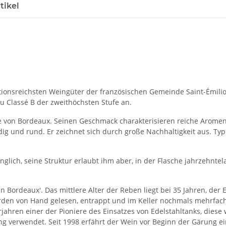
tikel
tionsreichsten Weingüter der französischen Gemeinde Saint-Émilio
u Classé B der zweithöchsten Stufe an.
 von Bordeaux. Seinen Geschmack charakterisieren reiche Aromen r
g und rund. Er zeichnet sich durch große Nachhaltigkeit aus. Typisc
glich, seine Struktur erlaubt ihm aber, in der Flasche jahrzehntela
 Bordeaux'. Das mittlere Alter der Reben liegt bei 35 Jahren, der 
rden von Hand gelesen, entrappt und im Keller nochmals mehrfach 
rjahren einer der Pioniere des Einsatzes von Edelstahltanks, die
ng verwendet. Seit 1998 erfährt der Wein vor Beginn der Gärung ei