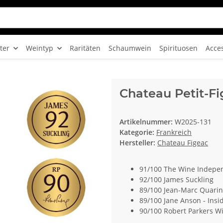
ter
Weintyp
Raritäten
Schaumwein
Spirituosen
Acce
Chateau Petit-F
Artikelnummer:
W2025-131
Kategorie:
Frankreich
Hersteller:
Chateau Figeac
91/100 The Wine Indepe
92/100 James Suckling
89/100 Jean-Marc Quarin
89/100 Jane Anson - Ins
90/100 Robert Parkers W