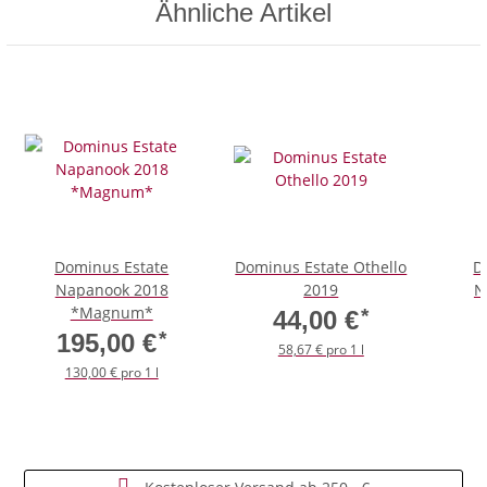
Ähnliche Artikel
Dominus Estate
Dominus Estate Othello
D
Napanook 2018
2019
N
*Magnum*
*
44,00 €
*
195,00 €
58,67 € pro 1 l
130,00 € pro 1 l