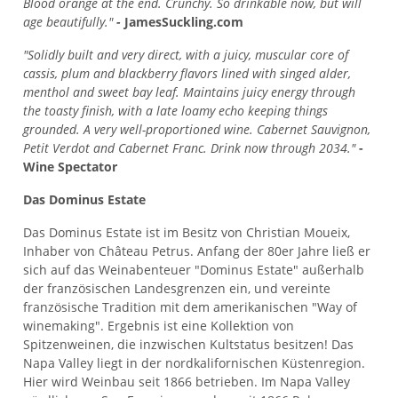
Blood orange at the end. Crunchy. So drinkable now, but will
age beautifully."
-
JamesSuckling.com
"Solidly built and very direct, with a juicy, muscular core of
cassis, plum and blackberry flavors lined with singed alder,
menthol and sweet bay leaf. Maintains juicy energy through
the toasty finish, with a late loamy echo keeping things
grounded. A very well-proportioned wine. Cabernet Sauvignon,
Petit Verdot and Cabernet Franc. Drink now through 2034."
-
Wine Spectator
Das Dominus Estate
Das Dominus Estate ist im Besitz von Christian Moueix,
Inhaber von Château Petrus. Anfang der 80er Jahre ließ er
sich auf das Weinabenteuer "Dominus Estate" außerhalb
der französischen Landesgrenzen ein, und vereinte
französische Tradition mit dem amerikanischen "Way of
winemaking". Ergebnis ist eine Kollektion von
Spitzenweinen, die inzwischen Kultstatus besitzen! Das
Napa Valley liegt in der nordkalifornischen Küstenregion.
Hier wird Weinbau seit 1866 betrieben. Im Napa Valley