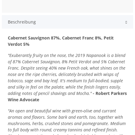
Beschreibung
Cabernet Sauvignon 87%, Cabernet Franc 8%, Petit
Verdot 5%
"Exuberantly fruity on the nose, the 2019 Napanook is a blend
of 87% Cabernet Sauvignon, 8% Petit Verdot and 5% Cabernet
Franc. Despite seeing 40% new French oak, what shines on the
nose are the ripe cherries, delicately brushed with wisps of
tobacco, sage and bay leaf. It's medium to full-bodied, supple
and silky in feel on the palate, while the finish lingers easily,
adding notes of pencil shavings and Mocha."
- Robert Parkers
Wine Advocate
"An open and beautiful wine with green-olive and currant
aromas and flavors. Some bark and earth, too, together with
mushrooms, herbs, crushed stones and pomegranate. Medium
to full body with round, creamy tannins and refined finish.