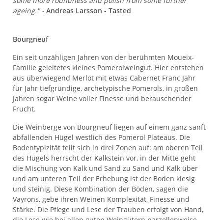
some more roundness and polish from some further
ageing." -
Andreas Larsson - Tasted
Bourgneuf
Ein seit unzähligen Jahren von der berühmten Moueix-
Familie geleitetes kleines Pomerolweingut. Hier entstehen
aus überwiegend Merlot mit etwas Cabernet Franc Jahr
für Jahr tiefgründige, archetypische Pomerols, in großen
Jahren sogar Weine voller Finesse und berauschender
Frucht.
Die Weinberge von Bourgneuf liegen auf einem ganz sanft
abfallenden Hügel westlich des Pomerol Plateaus. Die
Bodentypizität teilt sich in drei Zonen auf: am oberen Teil
des Hügels herrscht der Kalkstein vor, in der Mitte geht
die Mischung von Kalk und Sand zu Sand und Kalk über
und am unteren Teil der Erhebung ist der Boden kiesig
und steinig. Diese Kombination der Böden, sagen die
Vayrons, gebe ihren Weinen Komplexität, Finesse und
Stärke. Die Pflege und Lese der Trauben erfolgt von Hand,
die Lese wie bei allen guten Weingütern parzellenweise,