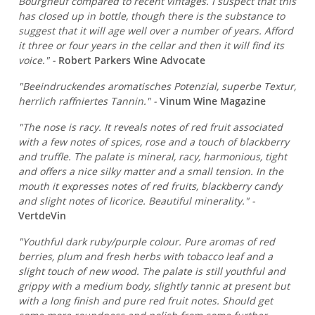
Bourgneuf compared to recent vintages. I suspect that this
has closed up in bottle, though there is the substance to
suggest that it will age well over a number of years. Afford
it three or four years in the cellar and then it will find its
voice." -
Robert Parkers Wine Advocate
"Beeindruckendes aromatisches Potenzial, superbe Textur,
herrlich raffniertes Tannin." -
Vinum Wine Magazine
"The nose is racy. It reveals notes of red fruit associated
with a few notes of spices, rose and a touch of blackberry
and truffle. The palate is mineral, racy, harmonious, tight
and offers a nice silky matter and a small tension. In the
mouth it expresses notes of red fruits, blackberry candy
and slight notes of licorice. Beautiful minerality." -
VertdeVin
"Youthful dark ruby/purple colour. Pure aromas of red
berries, plum and fresh herbs with tobacco leaf and a
slight touch of new wood. The palate is still youthful and
grippy with a medium body, slightly tannic at present but
with a long finish and pure red fruit notes. Should get