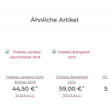
Ähnliche Artikel
Chateau Laroque Saint-
Chateau Bourgneuf
Cha
Emilion 2018
2016
*
*
44,50 €
59,00 €
5
59,33 € pro 1 l
78,67 € pro 1 l