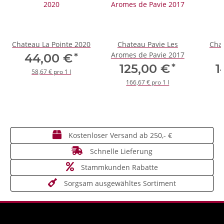
Chateau La Pointe 2020
Chateau Pavie Les
Chat
Aromes de Pavie 2017
*
44,00 €
*
125,00 €
1
58,67 € pro 1 l
166,67 € pro 1 l
Kostenloser Versand ab 250,- €
Schnelle Lieferung
Stammkunden Rabatte
Sorgsam ausgewähltes Sortiment