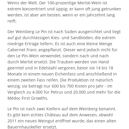
Weins der Welt. Der 100-prozentige Merlot-Wein ist
extrem konzentriert und üppig; er kann oft jung getrunken
werden, ist aber am besten, wenn er ein Jahrzehnt lang
reift.
Der Weinberg Le Pin ist nach Süden ausgerichtet und liegt
auf gut durchlässigen Kies- und Sandböden, die extrem
niedrige Erträge liefern. Es ist auch eine kleine Menge
Cabernet Franc angepflanzt. Dieser wird jedoch nicht für
den Le Pin-Wein verwendet, sondern nach und nach
durch Merlot ersetzt. Die Trauben werden von Hand
geerntet und in Edelstahl vergoren, bevor sie 14 bis 18
Monate in einem neuen Eichenfass und anschließend in
einem zweiten Fass reifen. Die Produktion ist natürlich
winzig, sie beträgt nur 600 bis 700 Kisten pro Jahr - im
Vergleich zu 4.000 für Petrus und 20.000 und mehr für die
Médoc First Growths.
Le Pin ist nach zwei Kiefern auf dem Weinberg benannt.
Es gibt kein echtes Château auf dem Anwesen, obwohl
2011 ein neues Weingut eröffnet wurde, das einen alten
Bauernhauskeller ersetzt.