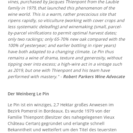
vines, purchased by Jacques Thienpont from the Laubie
family in 1979, that launched this phenomenon of the
wine world. This is a warm, rather precocious site that
ripens rapidly, so viticulture (working with cover crops and
less systematic deleafing) and winemaking (small, parcel-
by-parcel vinifications to permit optimal harvest dates;
only two rackings; only 65-70% new oak compared with the
100% of yesteryear; and earlier bottling in riper years)
have both adapted to a changing climate. Le Pin thus
remains a wine of drama, texture and generosity, without
tipping over into excess; a high-wire act in a vintage such
as 2019, but one with Thienpont and his team have
performed with mastery." -
Robert Parkers Wine Advocate
Der Weinberg Le Pin
Le Pin ist ein winziges, 2,7 Hektar großes Anwesen im
Bezirk Pomerol in Bordeaux. Es wurde 1979 von der
Familie Thienpont (Besitzer des nahegelegenen Vieux
Château Certan) gegründet und erlangte schnell
Bekanntheit und wetteifert um den Titel des teuersten