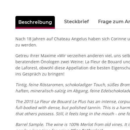
weitere Registerkarten anzeigen
Steckbrief
Frage zum Ar
Beschreibung
Nach 18 Jahren auf Chateau Angelus haben sich Corinne und
zu werden.
Getreu ihrer Maxime »Wir verzeihen anderen viel, uns selb
beratendem Önologen zwei Weine: La Fleur de Bouard und 
de Laforest, obwohl diese Appellation die besten Eigenscha
ins Gespräch zu bringen!
Tintig, feine Röstaromen, schokoladiger Touch, süßes Bromb
haften, mineralisch-salzig im Abgang, feine Edelschokolade
The 2015 La Fleur de Bouard Le Plus has an intense, corpul
full-bodied with dense, but polished tannin. This is a har
that others possess. Still, it feels long in the mouth - one
Barrel Sample. The wine is 100% Merlot from old vines. It is