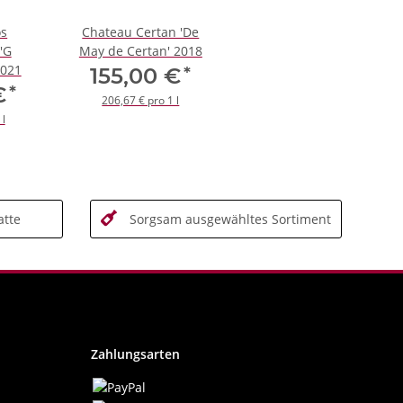
os
Chateau Certan 'De
'G
May de Certan' 2018
2021
*
155,00 €
*
 €
206,67 € pro 1 l
 l
tte
Sorgsam ausgewähltes Sortiment
Zahlungsarten