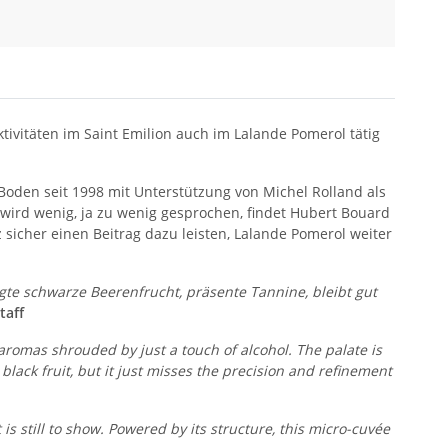
tivitäten im Saint Emilion auch im Lalande Pomerol tätig
 Boden seit 1998 mit Unterstützung von Michel Rolland als
wird wenig, ja zu wenig gesprochen, findet Hubert Bouard
 sicher einen Beitrag dazu leisten, Lalande Pomerol weiter
gte schwarze Beeren­­frucht, präsente Tannine, bleibt gut
taff
aromas shrouded by just a touch of alcohol. The palate is
lack fruit, but it just misses the precision and refinement
is still to show. Powered by its structure, this micro-cuvée