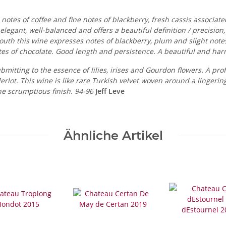
 notes of coffee and fine notes of blackberry, fresh cassis associat
elegant, well-balanced and offers a beautiful definition / precision
 mouth this wine expresses notes of blackberry, plum and slight notes
e notes of chocolate. Good length and persistence. A beautiful and h
mitting to the essence of lilies, irises and Gourdon flowers. A pro
erlot. This wine is like rare Turkish velvet woven around a lingerin
the scrumptious finish. 94-96
Jeff Leve
Ähnliche Artikel