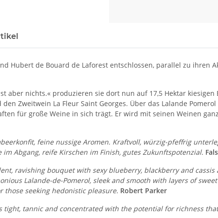
tikel
 Hubert de Bouard de Laforest entschlossen, parallel zu ihren Ak
st aber nichts.« produzieren sie dort nun auf 17,5 Hektar kiesigen
den Zweitwein La Fleur Saint Georges. Über das Lalande Pomerol 
ften für große Weine in sich trägt. Er wird mit seinen Weinen ganz
eerkonfit, feine nussige Aromen. Kraftvoll, würzig-pfeffrig unterle
 im Abgang, reife Kirschen im Finish, gutes Zukunfts­potenzial.
Fals
ent, ravishing bouquet with sexy blueberry, blackberry and cassis 
monious Lalande-de-Pomerol, sleek and smooth with layers of sweet b
 for those seeking hedonistic pleasure.
Robert Parker
 tight, tannic and concentrated with the potential for richness that 