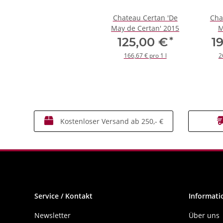
Chateau Certan 'De
Cha
May de Certan' 2015
M
*
125,00 €
1
166,67 € pro 1 l
2
Kostenloser Versand ab 250,- €
Service / Kontakt
Informati
Newsletter
Über uns