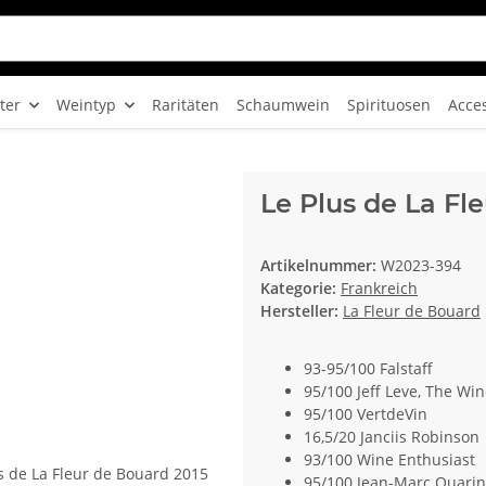
ter
Weintyp
Raritäten
Schaumwein
Spirituosen
Acce
Le Plus de La Fl
Artikelnummer:
W2023-394
Kategorie:
Frankreich
Hersteller:
La Fleur de Bouard
93-95/100 Falstaff
95/100 Jeff Leve, The Win
95/100 VertdeVin
16,5/20 Janciis Robinson
93/100 Wine Enthusiast
95/100 Jean-Marc Quarin