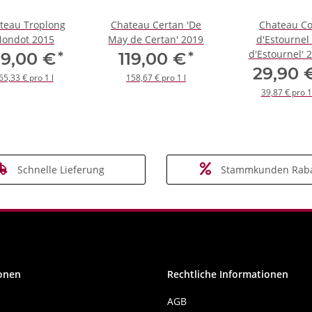
teau Troplong
Chateau Certan 'De
Chateau C
ondot 2015
May de Certan' 2019
d'Estournel 
d'Estournel' 
*
*
99,00 €
119,00 €
29,90
65,33 € pro 1 l
158,67 € pro 1 l
39,87 € pro 1
Schnelle Lieferung
Stammkunden Raba
onen
Rechtliche Informationen
AGB