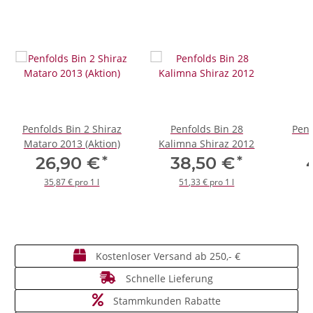
Penfolds Bin 2 Shiraz
Penfolds Bin 28
Penf
Mataro 2013 (Aktion)
Kalimna Shiraz 2012
*
*
26,90 €
38,50 €
35,87 € pro 1 l
51,33 € pro 1 l
Kostenloser Versand ab 250,- €
Schnelle Lieferung
Stammkunden Rabatte