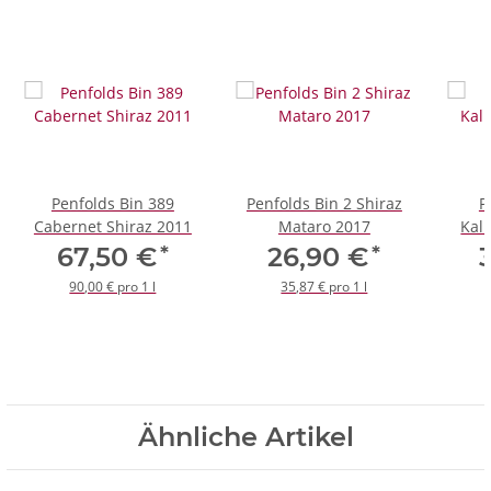
Penfolds Bin 389
Penfolds Bin 2 Shiraz
P
Cabernet Shiraz 2011
Mataro 2017
Kal
*
*
67,50 €
26,90 €
90,00 € pro 1 l
35,87 € pro 1 l
Ähnliche Artikel