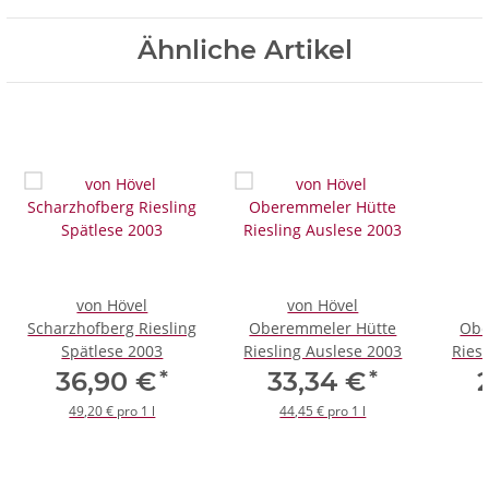
Ähnliche Artikel
von Hövel
von Hövel
Scharzhofberg Riesling
Oberemmeler Hütte
Obe
Spätlese 2003
Riesling Auslese 2003
Riesl
*
*
36,90 €
33,34 €
49,20 € pro 1 l
44,45 € pro 1 l