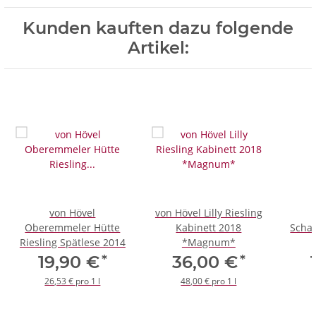
Kunden kauften dazu folgende
Artikel:
von Hövel
von Hövel Lilly Riesling
Oberemmeler Hütte
Kabinett 2018
Schar
Riesling Spätlese 2014
*Magnum*
*
*
19,90 €
36,00 €
26,53 € pro 1 l
48,00 € pro 1 l