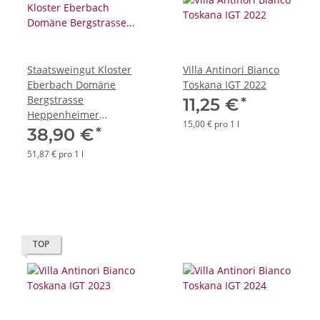
Staatsweingut Kloster
Villa Antinori Bianco
Eberbach Domäne
Toskana IGT 2022
Bergstrasse
*
11,25 €
Heppenheimer
15,00 € pro 1 l
Centgericht
*
38,90 €
Grauburgunder 2015
51,87 € pro 1 l
TOP