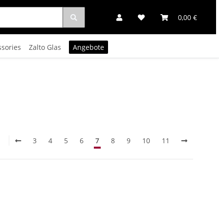
0,00 €
ssories
Zalto Glas
Angebote
1
3
4
5
6
7
8
9
10
11