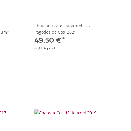
s
Chateau Cos d'Estournel 'Les
gnum*
Pagodes de Cos' 2021
*
49,50 €
66,00 € pro 1 l