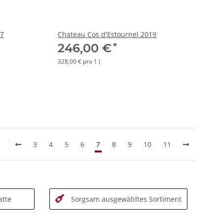
17
Chateau Cos d'Estournel 2019
*
246,00 €
328,00 € pro 1 l
1
3
4
5
6
7
8
9
10
11
tte
Sorgsam ausgewähltes Sortiment