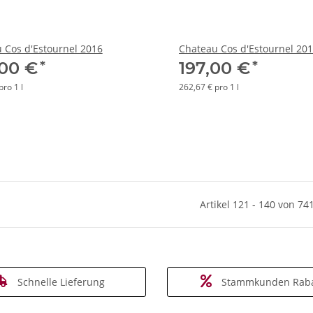
 Cos d'Estournel 2016
Chateau Cos d'Estournel 20
*
*
,00 €
197,00 €
pro 1 l
262,67 € pro 1 l
Artikel 121 - 140 von 74
Schnelle Lieferung
Stammkunden Raba